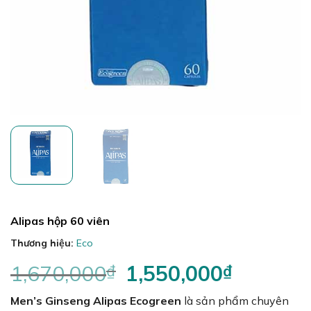
Alipas hộp 60 viên
Thương hiệu:
Eco
1,670,000
₫
Giá
1,550,000
₫
Giá
gốc
hiện
Men’s Ginseng Alipas Ecogreen
là:
là sản phẩm chuyên
tại