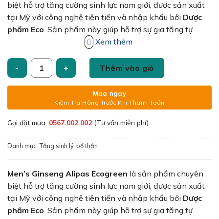
1,670,000₫.
là:
biệt hỗ trợ tăng cường sinh lực nam giới, được sản xuất
1,550,000
tại Mỹ với công nghệ tiên tiến và nhập khẩu bởi
Dược
phẩm Eco
. Sản phẩm này giúp hỗ trợ sự gia tăng tự
nhiên của
testosterone nội sinh
Xem thêm
và
Nitric Oxide
, hai
yếu tố quan trọng đóng vai trò cốt lõi trong việc cải thiện
Alipas hộp 60 viên số lượng
sức khỏe sinh lý nam giới, đồng thời nâng cao chất
Thêm vào giỏ
lượng cuộc sống cho phái mạnh.
Mua ngay
Kiểm Tra Hàng Trước Khi Thanh Toán
Gọi đặt mua:
0567.002.002
(Tư vấn miễn phí)
Danh mục:
Tăng sinh lý, bổ thận
Men’s Ginseng Alipas Ecogreen
là sản phẩm chuyên
biệt hỗ trợ tăng cường sinh lực nam giới, được sản xuất
tại Mỹ với công nghệ tiên tiến và nhập khẩu bởi
Dược
phẩm Eco
. Sản phẩm này giúp hỗ trợ sự gia tăng tự