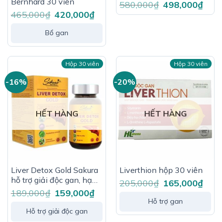
Bernhard 30 viên
580,000
₫
Giá
498,000
₫
Giá
gốc
hiện
465,000
₫
Giá
420,000
₫
Giá
là:
tại
gốc
hiện
580,000₫.
là:
là:
tại
498,0
465,000₫.
là:
Bổ gan
420,000₫.
Hộp 30 viên
Hộp 30 viên
-16%
-20%
HẾT HÀNG
HẾT HÀNG
Liver Detox Gold Sakura
Liverthion hộp 30 viên
hỗ trợ giải độc gan, hạ
205,000
₫
Giá
165,000
₫
Giá
gốc
hiện
men gan, phục hồi chức
189,000
₫
Giá
159,000
₫
Giá
là:
tại
gốc
hiện
năng gan
205,000₫.
là:
Hỗ trợ gan
là:
tại
165,0
189,000₫.
là:
Hỗ trợ giải độc gan
159,000₫.