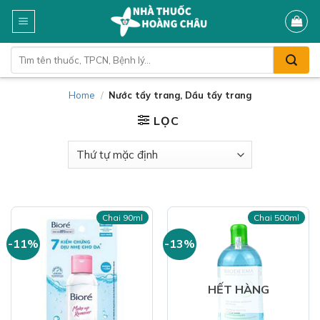
Skip
to
content
Tìm
kiếm:
Home
/
Nước tẩy trang, Dầu tẩy trang
LỌC
Chai 90ml
Chai 500ml
-11%
-13%
HẾT HÀNG