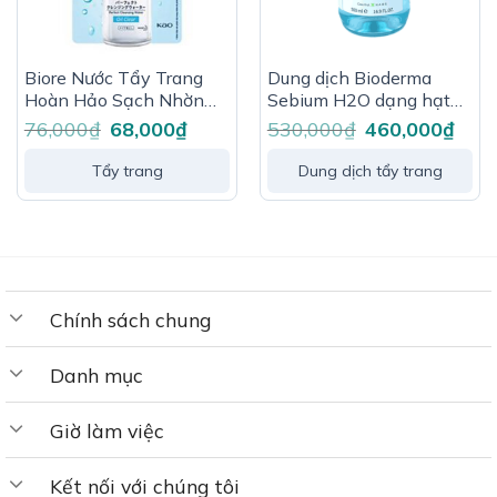
Biore Nước Tẩy Trang
Dung dịch Bioderma
Hoàn Hảo Sạch Nhờn
Sebium H2O dạng hạt
90ml
mixen (micelle) dùng tẩy
76,000
₫
Giá
68,000
₫
Giá
530,000
₫
Giá
460,000
₫
Giá
gốc
hiện
gốc
hiện
trang dành cho da hỗn
là:
tại
là:
tại
hợp, da dầu
76,000₫.
là:
530,000₫.
là:
Tẩy trang
Dung dịch tẩy trang
68,000₫.
460,0
Chính sách chung
Danh mục
Giờ làm việc
Kết nối với chúng tôi