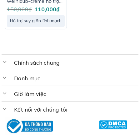
weinlaub-creme hỗ trợ
tuần hoàn máu tuýp
150,000
₫
Giá
110,000
₫
Giá
gốc
hiện
25ml
là:
tại
150,000₫.
là:
Hỗ trợ suy giãn tĩnh mạch
110,000₫.
Chính sách chung
Danh mục
Giờ làm việc
Kết nối với chúng tôi