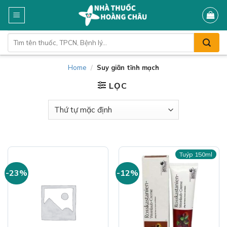
Skip
to
content
Tìm
kiếm:
Home
/
Suy giãn tĩnh mạch
LỌC
Tuýp 150ml
-23%
-12%