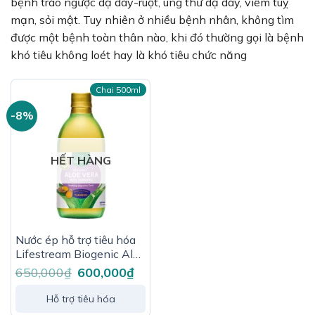
bệnh trào ngược dạ dày-ruột, ung thư dạ dày, viêm tuỵ
mạn, sỏi mật. Tuy nhiên ở nhiều bệnh nhân, không tìm
được một bệnh toàn thân nào, khi đó thường gọi là bệnh
khó tiêu không loét hay là khó tiêu chức năng
Chai 500ml
-8%
HẾT HÀNG
Nước ép hỗ trợ tiêu hóa
Lifestream Biogenic Aloe
Vera with Turmeric
650,000
₫
Giá
600,000
₫
Giá
gốc
hiện
500ml
là:
tại
650,000₫.
là:
Hỗ trợ tiêu hóa
600,000₫.