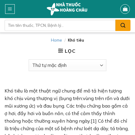
Skip
to
content
Tìm
kiếm:
Home
/
Khó tiêu
LỌC
Khó tiêu là một thuật ngữ chung để mô tả hiện tượng
khó chịu vùng thượng vị (bụng trên:vùng trên rốn và dưới
mũi xương ức) và đau bụng. Các triệu chứng bao gồm cả
ợ hơi, đầy hơi và buồn nôn, có thể cảm thấy thỉnh
thoảng hoặc thường xuyên hàng ngày.[1] Có thể đó chỉ
là triệu chứng của một số bệnh như loét dạ dày, tá tràng,