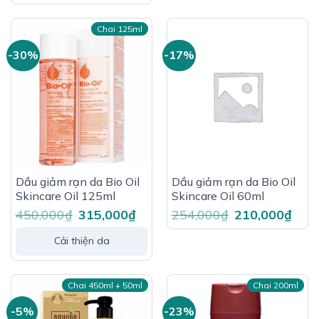
Chai 125ml
-30%
-17%
Dầu giảm rạn da Bio Oil
Dầu giảm rạn da Bio Oil
Skincare Oil 125ml
Skincare Oil 60ml
450,000
₫
Giá
315,000
₫
Giá
254,000
₫
Giá
210,000
₫
Giá
gốc
hiện
gốc
hiện
là:
tại
là:
tại
450,000₫.
là:
254,000₫.
là:
Cải thiện da
315,000₫.
210,0
Chai 450ml + 50ml
Chai 200ml
-5%
-23%