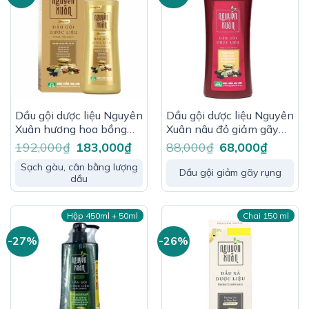
Dầu gội dược liệu Nguyên
Dầu gội dược liệu Nguyên
Xuân hương hoa bồng
Xuân nâu đỏ giảm gãy
bềnh 450ml
rụng dành cho tóc
192,000
₫
Giá
183,000
₫
Giá
88,000
₫
Giá
68,000
₫
Giá
gốc
hiện
gốc
hiện
thường 200ml
là:
tại
là:
tại
Sạch gàu, cân bằng lượng
192,000₫.
là:
88,000₫.
là:
Dầu gội giảm gãy rụng
dầu
183,000₫.
68,000₫.
Hộp 450ml + 50ml
Chai 150 ml
-27%
-26%