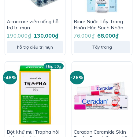
Acnacare viên uống hỗ
Biore Nước Tẩy Trang
trợ trị mụn
Hoàn Hảo Sạch Nhờn
90ml
190,000
₫
Giá
130,000
₫
Giá
76,000
₫
Giá
68,000
₫
Giá
gốc
hiện
gốc
hiện
là:
tại
là:
tại
190,000₫.
là:
76,000₫.
là:
hỗ trợ điều trị mụn
Tẩy trang
130,000₫.
68,000₫.
Hộp 30g
-48%
-26%
Bột khử mùi Trapha hôi
Ceradan Ceramide Skin