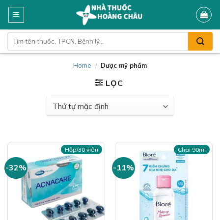
Skip
to
content
Tìm
kiếm:
Home
/
Dược mỹ phẩm
LỌC
Hộp/30 viên
Chai 90ml
-32%
-11%