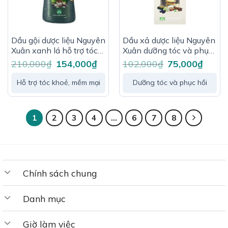
Dầu gội dược liệu Nguyên
Dầu xả dược liệu Nguyên
Xuân xanh lá hỗ trợ tóc
Xuân dưỡng tóc và phục
khoẻ, mềm mại, suôn
hồi chuyên sâu 150ml
210,000
₫
Giá
154,000
₫
Giá
102,000
₫
Giá
75,000
₫
Giá
gốc
hiện
gốc
hiện
mượt 450 ml
là:
tại
là:
tại
210,000₫.
là:
102,000₫.
là:
Hỗ trợ tóc khoẻ, mềm mại
Dưỡng tóc và phục hồi
154,000₫.
75,000₫
1
2
3
4
…
6
7
8
Chính sách chung
Danh mục
Giờ làm việc