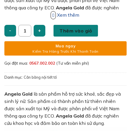
460,000₫.
được sản xuất tại Mỹ và được phân phối về Việt Nam
thông qua công ty ECO.
Angela Gold
đã được nghiên
cứu khoa học và đảm bảo an toàn khi sử dụng.
Xem thêm
Angela Gold hộp 30 viên số lượng
Thêm vào giỏ
Mua ngay
Kiểm Tra Hàng Trước Khi Thanh Toán
Gọi đặt mua:
0567.002.002
(Tư vấn miễn phí)
Danh mục:
Cân bằng nội tiết tố
Angela Gold
là sản phẩm hỗ trợ sức khoẻ, sắc đẹp và
sinh lý nữ. Sản phẩm có thành phần từ thiên nhiên
được sản xuất tại Mỹ và được phân phối về Việt Nam
thông qua công ty ECO.
Angela Gold
đã được nghiên
cứu khoa học và đảm bảo an toàn khi sử dụng.