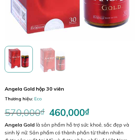
Angela Gold hộp 30 viên
Thương hiệu:
Eco
570,000
₫
Giá
460,000
₫
Giá
gốc
hiện
Angela Gold
là sản phẩm hỗ trợ sức khoẻ, sắc đẹp và
là:
tại
570,000₫.
là:
sinh lý nữ. Sản phẩm có thành phần từ thiên nhiên