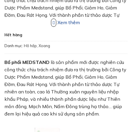
130,000₫.
là:
công thức chịu trách nhiệm đưa ra thị trường bởi Công ty
82,000₫.
Dược Phẩm Medstand, giúp Bổ Phổi, Giảm Ho, Giảm
Đờm, Đau Rát Họng. Với thành phần từ thảo dược Tự
nhiên an toàn, cao lá Thường xuân nguyên liệu nhập
Xem thêm
khẩu Pháp, và nhiều thành phần dược liệu như Thiên
Hết hàng
môn đông, Mạch Môn, Nấm Đông trùng hạ thảo… giúp
đem lại hiệu quả cao khi sử dụng sản phẩm.
Danh mục:
Hô hấp, Xoang
Bổ phổi MEDSTAND
là sản phẩm mới được nghiên cứu
công thức chịu trách nhiệm đưa ra thị trường bởi Công ty
Dược Phẩm Medstand, giúp Bổ Phổi, Giảm Ho, Giảm
Đờm, Đau Rát Họng. Với thành phần từ thảo dược Tự
nhiên an toàn, cao lá Thường xuân nguyên liệu nhập
khẩu Pháp, và nhiều thành phần dược liệu như Thiên
môn đông, Mạch Môn, Nấm Đông trùng hạ thảo… giúp
đem lại hiệu quả cao khi sử dụng sản phẩm.