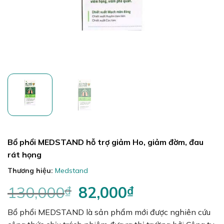
Bổ phổi MEDSTAND hỗ trợ giảm Ho, giảm đờm, đau
rát họng
Thương hiệu:
Medstand
130,000
₫
Giá
82,000
₫
Giá
gốc
hiện
Bổ phổi MEDSTAND là sản phẩm mới được nghiên cứu
là:
tại