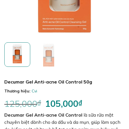
Decumar Gel Anti-acne Oil Control 50g
Thương hiệu:
Cvi
125,000
₫
Giá
105,000
₫
Giá
gốc
hiện
Decumar Gel Anti-acne Oil Control
là:
tại
là sữa rửa mặt
125,000₫.
là:
chuyên biệt dành cho da dầu và da mụn, giúp làm sạch