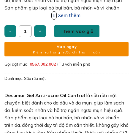
105,000₫.
da, kiểm soát nhờn và hỗ trợ ngăn ngừa mụn hiệu quả.
Sản phẩm giúp loại bỏ bụi bẩn, bã nhờn và vi khuẩn
trên da, đồng thời duy trì độ ẩm cần thiết, không gây khô
Xem thêm
căng hay kích ứng. Sản phẩm thuộc Dược mỹ phẩm CVI
Decumar Gel Anti-acne Oil Control 50g số lượng
(Việt Nam) – thương hiệu nổi bật với các sản phẩm ứng
Thêm vào giỏ
dụng công nghệ Nano Curcumin trong chăm sóc da mụn.
Mua ngay
Kiểm Tra Hàng Trước Khi Thanh Toán
Gọi đặt mua:
0567.002.002
(Tư vấn miễn phí)
Danh mục:
Sữa rửa mặt
Decumar Gel Anti-acne Oil Control
là sữa rửa mặt
chuyên biệt dành cho da dầu và da mụn, giúp làm sạch
da, kiểm soát nhờn và hỗ trợ ngăn ngừa mụn hiệu quả.
Sản phẩm giúp loại bỏ bụi bẩn, bã nhờn và vi khuẩn
trên da, đồng thời duy trì độ ẩm cần thiết, không gây khô
căng hay kích ứng. Sản phẩm thuộc Dược mỹ phẩm CVI