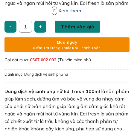
ngứa và ngăn mùi hôi từ vùng kín. Edi fresh là sản phẩm
có chiết xuất từ lá trầu không và các thành phần tự
Xem thêm
nhiên khác không gây kích ứng, phù hợp sử dụng cho
Dung dịch vệ sinh phụ nữ Edi fresh chai 100ml số lượng
vùng âm đạo nhạy cảm. Edi fresh được sản xuất bởi
Thêm vào giỏ
công ty HD-Prolife là một công ty dược phẩm của Việt
Nam chuyên sản xuất những dòng thực phẩm chức
Mua ngay
năng, mỹ phẩm được chiết xuất từ các thành phần quen
Kiểm Tra Hàng Trước Khi Thanh Toán
thuộc của người Việt Nam giúp cung cấp cho người sử
Gọi đặt mua:
0567.002.002
(Tư vấn miễn phí)
dụng những sản phẩm gần gũi, an toàn và lành tính.
Danh mục:
Dung dịch vệ sinh phụ nữ
Dung dịch vệ sinh phụ nữ Edi fresh 100ml
là sản phẩm
giúp làm sạch, dưỡng ẩm và bảo vệ vùng da nhạy cảm
của phái nữ. Sản phẩm giúp làm giảm cảm giác khô rát,
ngứa và ngăn mùi hôi từ vùng kín. Edi fresh là sản phẩm
có chiết xuất từ lá trầu không và các thành phần tự
nhiên khác không gây kích ứng, phù hợp sử dụng cho