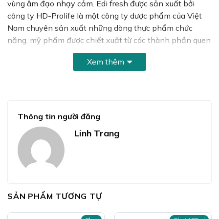
vùng âm đạo nhạy cảm. Edi fresh được sản xuất bởi
công ty HD-Prolife là một công ty dược phẩm của Việt
Nam chuyên sản xuất những dòng thực phẩm chức
năng, mỹ phẩm được chiết xuất từ các thành phần quen
thuộc của người Việt Nam giúp cung cấp cho người sử
Xem thêm
dụng những sản phẩm gần gũi, an toàn và lành tính.
Thông tin người đăng
Linh Trang
SẢN PHẨM TƯƠNG TỰ