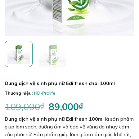
Dung dịch vệ sinh phụ nữ Edi fresh chai 100ml
Thương hiệu:
HD-Prolife
109,000
₫
Giá
89,000
₫
Giá
gốc
hiện
Dung dịch vệ sinh phụ nữ Edi fresh 100ml
là:
tại
là sản phẩm
109,000₫.
là:
giúp làm sạch, dưỡng ẩm và bảo vệ vùng da nhạy cảm
89,000₫.
của phái nữ. Sản phẩm giúp làm giảm cảm giác khô rát,