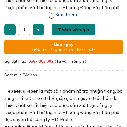
100,000₫.
thiếu chất xơ rất hiệu quả được sản xuất tại Công ty
Dược phẩm và Thương mại Phương Đông và phân phối
độc quyền bởi công ty HD-Prolife.
Xem thêm
Hebeekid Fiber Hộp 20 gói số lượng
Thêm vào giỏ
Mua ngay
Kiểm Tra Hàng Trước Khi Thanh Toán
Gọi đặt mua:
0567.002.002
(Tư vấn miễn phí)
Danh mục:
Táo bón
Hebeekid Fiber
là một sản phẩm hỗ trợ nhuận tràng, bổ
sung chất xơ cho cơ thể, giúp giảm nguy cơ táo bón do
thiếu chất xơ rất hiệu quả được sản xuất tại Công ty
Dược phẩm và Thương mại Phương Đông và phân phối
độc quyền bởi công ty HD-Prolife.
Hebeekid Fiber
không chỉ là giải pháp tạm thời cho táo