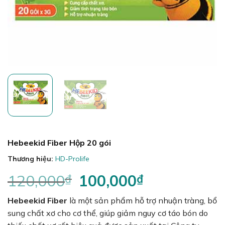
Hebeekid Fiber Hộp 20 gói
Thương hiệu:
HD-Prolife
120,000
₫
Giá
100,000
₫
Giá
gốc
hiện
Hebeekid Fiber
là một sản phẩm hỗ trợ nhuận tràng, bổ
là:
tại
120,000₫.
là:
sung chất xơ cho cơ thể, giúp giảm nguy cơ táo bón do