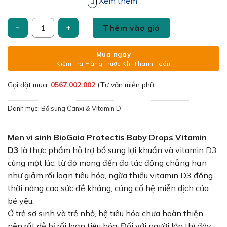
thời nâng cao sức đề kháng, củng cố hệ miễn dịch của
Xem thêm
bé yêu.
Men vi sinh BioGaia Protectis Baby Drops Vitamin D3 bổ sun
Thêm vào giỏ
Mua ngay
Kiểm Tra Hàng Trước Khi Thanh Toán
Gọi đặt mua:
0567.002.002
(Tư vấn miễn phí)
Danh mục:
Bổ sung Canxi & Vitamin D
Men vi sinh BioGaia Protectis Baby Drops Vitamin
D3
là thực phẩm hỗ trợ bổ sung lợi khuẩn và vitamin D3
cùng một lúc, từ đó mang đến đa tác động chẳng hạn
như giảm rối loạn tiêu hóa, ngừa thiếu vitamin D3 đồng
thời nâng cao sức đề kháng, củng cố hệ miễn dịch của
bé yêu.
Ở trẻ sơ sinh và trẻ nhỏ, hệ tiêu hóa chưa hoàn thiện
nên rất dễ bị rối loạn tiêu hóa. Đối với người lớn thì đây