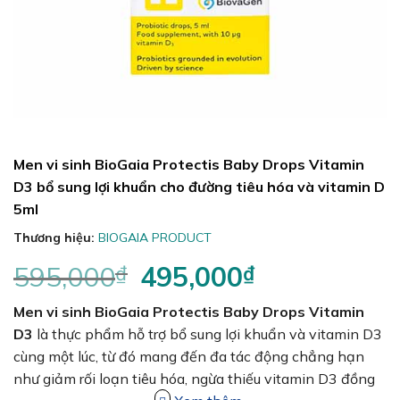
Men vi sinh BioGaia Protectis Baby Drops Vitamin
D3 bổ sung lợi khuẩn cho đường tiêu hóa và vitamin D
5ml
Thương hiệu:
BIOGAIA PRODUCT
595,000
₫
Giá
495,000
₫
Giá
gốc
hiện
Men vi sinh BioGaia Protectis Baby Drops Vitamin
là:
tại
595,000₫.
là:
D3
là thực phẩm hỗ trợ bổ sung lợi khuẩn và vitamin D3
495,000₫.
cùng một lúc, từ đó mang đến đa tác động chẳng hạn
như giảm rối loạn tiêu hóa, ngừa thiếu vitamin D3 đồng