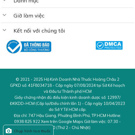
Danh mục
Giảm nguy cơ tiêu chảy
: giúp giảm nguy cơ tiêu chảy
do kháng sinh, đồng thời hỗ trợ phục hồi sức khỏe
Giờ làm việc
tiêu hóa sau khi điều trị bệnh.
Kết nối với chúng tôi
Hỗ trợ sức khỏe răng miệng
: Lactobacillus reuteri
Protectis cũng có thể giúp giảm sự hình thành mảng
bám răng miệng và ngừa viêm nướu, bảo vệ sức khỏe
răng miệng.
Đối tưởng sử dụng BioGaia Protectis Baby Drops
Vitamin D3
© 2021 - 2025
Hộ Kinh Doanh Nhà Thuốc Hoàng Châu 2
GPKD số:
41F8034718
- Cấp ngày 07/08/2024 tại Sở Kế hoạch
Trẻ em bị rối loạn tiêu hóa do loạn khuẩn: Bao gồm
và Đầu tư Thành phố HCM
các triệu chứng như:
Giấy chứng nhận đủ điều kiện kinh doanh dược số:
12997/
ĐKKDD-HCM
(Cấp lại/Điều chỉnh lần 1) - Cấp ngày 10/04/2023
do Sở Y Tế HCM cấp.
Tiêu chảy
Địa chỉ:
747 Hậu Giang
,
Phường Bình Phú
,
TP.HCM
Hotline:
Táo bón
0938 825 922
Xem trên Google Maps Giờ làm việc:
07:30 -
21:30 (Thứ 2 - Chủ Nhật)
Chụp hình toa thuốc
Đầy hơi, chướng bụng