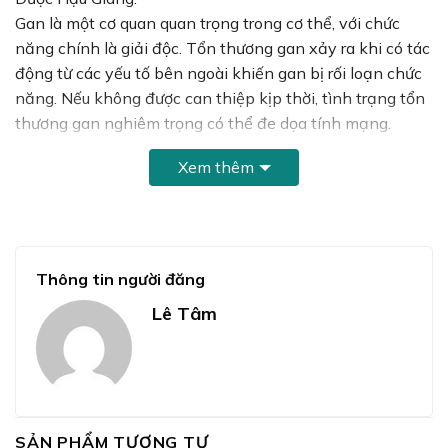
Gan là một cơ quan quan trọng trong cơ thể, với chức
năng chính là giải độc. Tổn thương gan xảy ra khi có tác
động từ các yếu tố bên ngoài khiến gan bị rối loạn chức
năng. Nếu không được can thiệp kịp thời, tình trạng tổn
thương gan nghiêm trọng có thể đe dọa tính mạng.
Xem thêm
Tổn thương gan thường liên quan đến thói quen uống
rượu kéo dài hoặc các bệnh lý như xơ gan. Ngoài ra, một
số bệnh khác như viêm gan A, B, C cũng có thể gây hại
cho gan. Bên cạnh đó, việc tiêu thụ một số loại thực
phẩm và thuốc cũng có thể làm tổn thương gan.
Thông tin người đăng
Lê Tâm
Để bảo vệ và phục hồi gan, bạn cần có một biện pháp
giải độc gan hiệu quả, giúp bảo vệ tế bào gan và tăng
cường chức năng gan.
SẢN PHẨM TƯƠNG TỰ