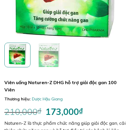
Viên uống Naturen-Z DHG hỗ trợ giải độc gan 100
Viên
Thương hiệu:
Dược Hậu Giang
210,000
₫
Giá
173,000
₫
Giá
gốc
hiện
Naturen-Z là thực phẩm chức năng giúp giải độc gan, cải
là:
tại