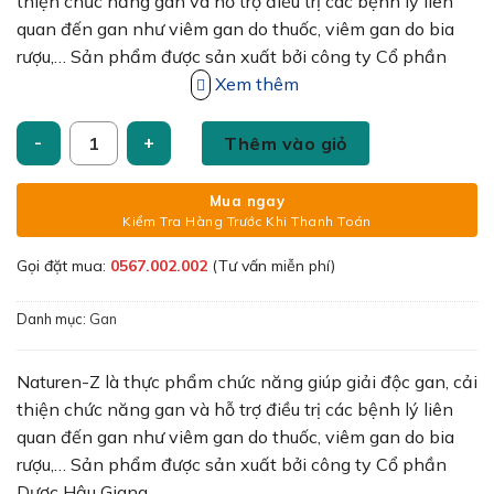
210,000₫.
là:
thiện chức năng gan và hỗ trợ điều trị các bệnh lý liên
173,000₫.
quan đến gan như viêm gan do thuốc, viêm gan do bia
rượu,… Sản phẩm được sản xuất bởi công ty Cổ phần
Dược Hậu Giang.
Xem thêm
Viên uống Naturen-Z DHG hỗ trợ giải độc gan 100 Viên số l
Thêm vào giỏ
Mua ngay
Kiểm Tra Hàng Trước Khi Thanh Toán
Gọi đặt mua:
0567.002.002
(Tư vấn miễn phí)
Danh mục:
Gan
Naturen-Z là thực phẩm chức năng giúp giải độc gan, cải
thiện chức năng gan và hỗ trợ điều trị các bệnh lý liên
quan đến gan như viêm gan do thuốc, viêm gan do bia
rượu,… Sản phẩm được sản xuất bởi công ty Cổ phần
Dược Hậu Giang.