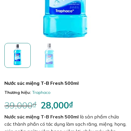
Nước súc miệng T-B Fresh 500ml
Thương hiệu:
Traphaco
39,000
₫
Giá
28,000
₫
Giá
gốc
hiện
Nước súc miệng T-B Fresh 500ml
là:
tại
là sản phẩm chứa
39,000₫.
là:
các thành phần có tác dụng làm sạch răng, miệng, họng,