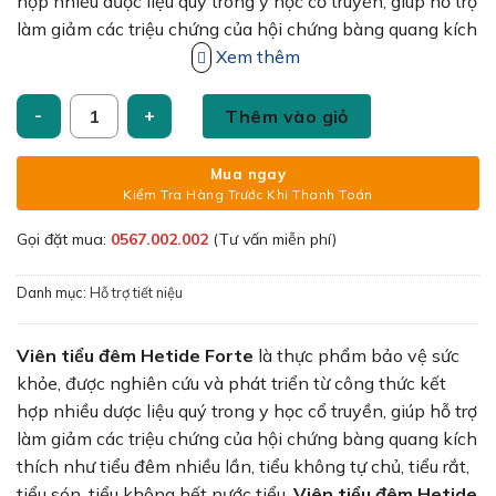
195,000₫.
hợp nhiều dược liệu quý trong y học cổ truyền, giúp hỗ trợ
làm giảm các triệu chứng của hội chứng bàng quang kích
thích như tiểu đêm nhiều lần, tiểu không tự chủ, tiểu rắt,
Xem thêm
tiểu són, tiểu không hết nước tiểu.
Viên tiểu đêm Hetide
Viên tiểu đêm Hetide Forte hộp 30 viên số lượng
Forte
được phân phối bởi Công ty HD-PROLIFE.
Thêm vào giỏ
Mua ngay
Kiểm Tra Hàng Trước Khi Thanh Toán
Gọi đặt mua:
0567.002.002
(Tư vấn miễn phí)
Danh mục:
Hỗ trợ tiết niệu
Viên tiểu đêm Hetide Forte
là thực phẩm bảo vệ sức
khỏe, được nghiên cứu và phát triển từ công thức kết
hợp nhiều dược liệu quý trong y học cổ truyền, giúp hỗ trợ
làm giảm các triệu chứng của hội chứng bàng quang kích
thích như tiểu đêm nhiều lần, tiểu không tự chủ, tiểu rắt,
tiểu són, tiểu không hết nước tiểu.
Viên tiểu đêm Hetide