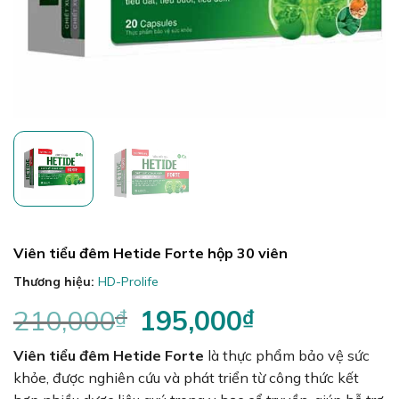
Viên tiểu đêm Hetide Forte hộp 30 viên
Thương hiệu:
HD-Prolife
210,000
₫
Giá
195,000
₫
Giá
gốc
hiện
Viên tiểu đêm Hetide Forte
là:
là thực phẩm bảo vệ sức
tại
210,000₫.
là:
khỏe, được nghiên cứu và phát triển từ công thức kết