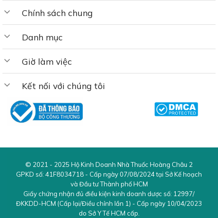
Chính sách chung
✔️ Phục linh: 550mg
Danh mục
✔️ Ý dĩ: 550mg
Giờ làm việc
✔️ Dứa dại: 500mg
✔️ Xa tiền tử: 400mg
Kết nối với chúng tôi
✔️ Ngưu tất:400mg
✔️ Vương bất lưu hành: 400mg
✔️ Kim ngân hoa: 400mg
© 2021 - 2025
Hộ Kinh Doanh Nhà Thuốc Hoàng Châu 2
✔️ Râu mèo: 400mg
GPKD số:
41F8034718
- Cấp ngày 07/08/2024 tại Sở Kế hoạch
và Đầu tư Thành phố HCM
✔️ Hoàng bá: 270mg
Giấy chứng nhận đủ điều kiện kinh doanh dược số:
12997/
ĐKKDD-HCM
(Cấp lại/Điều chỉnh lần 1) - Cấp ngày 10/04/2023
do Sở Y Tế HCM cấp.
✔️ Ô dược: 270mg