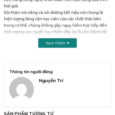
thế giới.
Sỏi thận nói riêng và sỏi đường tiết niệu nói chung là
hiện tượng lắng cặn tạo viên của các chất thải bên
trong cơ thể, chúng không gây nguy hiểm trực tiếp đến
tính mạng con người, tuy nhiên đây lại là căn bệnh rất
khó điều trị. Để loại bỏ được những viên sỏi trong thận,
Xem thêm
thông thường các bác sĩ phải tiến hành phẫu thuật tán
sỏi, phẫu thuật mổ lấy sỏi. Tuy nhiên phương pháp này
cũng chỉ loại bỏ được viện sỏi tạm thời và không ngăn
chặn được quá trình tái tạo sỏi trở lại.
Thông tin người đăng
An thạch Sakura thực sự là giải pháp điều trị tận gốc
Nguyễn Trí
căn bệnh sỏi thận, không tái phát và đăc biệt là không
can thiệp phẫu thuật dao kéo, ảnh hưởng đến sức khỏe
người bệnh.
SẢN PHẨM TƯƠNG TỰ