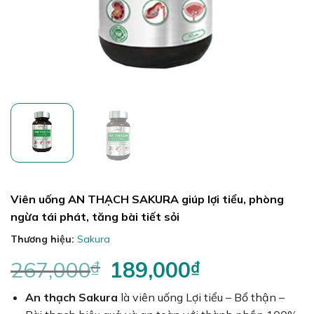
Viên uống AN THẠCH SAKURA giúp lợi tiểu, phòng
ngừa tái phát, tăng bài tiết sỏi
Thương hiệu:
Sakura
267,000
₫
Giá
189,000
₫
Giá
gốc
hiện
An thạch Sakura
là:
là viên uống Lợi tiểu – Bổ thận –
tại