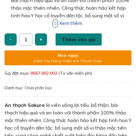
267,000₫.
là:
Bài thạch hiệu quả và an toàn với thành phần 100%
189,000₫.
thảo mộc thiên nhiên. Công thức hoàn hảo kết hợp
tinh hoa Y học cổ truyền dân tộc, bổ sung một số vị
thảo mộc tiên tiến, cùng công nghệ chiết xuất hiện
Xem thêm
đại hàng đầu trên thế giới.
Viên uống AN THẠCH SAKURA giúp lợi tiểu, phòng ngừa tái ph
Thêm vào giỏ
Mua ngay
Kiểm Tra Hàng Trước Khi Thanh Toán
Gọi đặt mua:
0567.002.002
(Tư vấn miễn phí)
Danh mục:
Chưa phân loại
An thạch Sakura
là viên uống lợi tiểu, bổ thận, bài
thạch hiệu quả và an toàn với thành phần 100% thảo
mộc thiên nhiên. Công thức hoàn hảo kết hợp tinh hoa Y
học cổ truyền dân tộc, bổ sung một số vị thảo mộc tiên
tiến, cùng công nghệ chiết xuất hiện đại hàng đầu trên