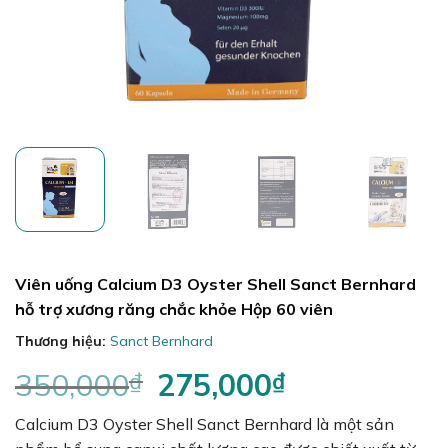
Viên uống Calcium D3 Oyster Shell Sanct Bernhard
hỗ trợ xương răng chắc khỏe Hộp 60 viên
Thương hiệu:
Sanct Bernhard
350,000
₫
Giá
275,000
₫
Giá
gốc
hiện
Calcium D3 Oyster Shell Sanct Bernhard là một sản
là:
tại