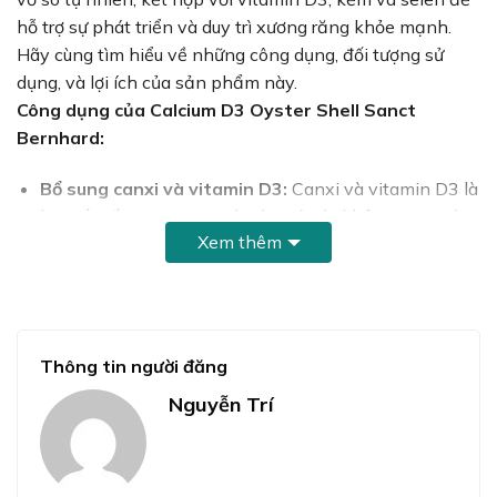
hỗ trợ sự phát triển và duy trì xương răng khỏe mạnh.
Hãy cùng tìm hiểu về những công dụng, đối tượng sử
dụng, và lợi ích của sản phẩm này.
Công dụng của Calcium D3 Oyster Shell Sanct
Bernhard:
Bổ sung canxi và vitamin D3:
Canxi và vitamin D3 là
hai yếu tố quan trọng giúp duy trì sức khỏe xương và
Xem thêm
răng. Canxi là thành phần chính của xương, còn
vitamin D3 giúp cải thiện sự hấp thu canxi trong cơ
thể.
Hỗ trợ giảm nguy cơ còi xương ở trẻ em:
Sản phẩm
này có thể giúp trẻ em phát triển xương và răng
Thông tin người đăng
mạnh mẽ, giảm nguy cơ còi xương.
Nguyễn Trí
Giảm loãng xương ở người lớn:
Người lớn có thể sử
dụng sản phẩm để duy trì độ chắc khỏe của xương và
răng, đặc biệt là khi tuổi tác gia tăng nguy cơ loãng