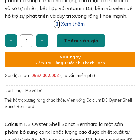
350,000₫.
là:
phẩm bổ sung canxi chất lượng cao được chiết xuất từ
275,000₫.
vỏ sò tự nhiên, kết hợp với vitamin D3, kẽm và selen để
hỗ trợ sự phát triển và duy trì xương răng khỏe mạnh.
Hãy cùng tìm hiểu về những công dụng, đối tượng sử
Xem thêm
dụng, và lợi ích của sản phẩm này.
Viên uống Calcium D3 Oyster Shell Sanct Bernhard hỗ trợ x
Thêm vào giỏ
Mua ngay
Kiểm Tra Hàng Trước Khi Thanh Toán
Gọi đặt mua:
0567.002.002
(Tư vấn miễn phí)
Danh mục:
Mẹ và bé
Thẻ:
hỗ trợ xương răng chắc khỏe
,
Viên uống Calcium D3 Oyster Shell
Sanct Bernhard
Calcium D3 Oyster Shell Sanct Bernhard là một sản
phẩm bổ sung canxi chất lượng cao được chiết xuất từ
vỏ sò tự nhiên, kết hợp với vitamin D3, kẽm và selen để