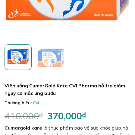
Viên uống CumarGold Kare CVI Pharma hỗ trợ giảm
nguy cơ mắc ung bướu
Thương hiệu:
Cvi
410,000
₫
Giá
370,000
₫
Giá
gốc
hiện
Cumargold kare
là thực phẩm bảo vệ sức khỏe giúp hỗ
là:
tại