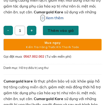
410,000₫.
là:
trợ tăng cường miễn dịch, giảm mệt mỏi đồng thời hỗ trợ
370,000₫.
giảm tác dụng phụ của hóa xạ trị như nôn ói, mệt mỏi,
chán ăn, sụt cân.
Cumargold Kare
sử dụng với những
người bị ung thư bướu, người đang và sau quá trình hóa
Xem thêm
trị, xạ trị. Người muốn giảm nguy cơ mắc bệnh ung bướu
Viên uống CumarGold Kare CVI Pharma hỗ trợ giảm nguy cơ
do gốc oxy hóa gây ra. Cumargold Kare là sản phẩm
Thêm vào giỏ
được sản xuất bởi Công ty Cổ phần Dược Trung Ương
Mediplantex. Mediplantex với hơn 50 năm xây dựng và
Mua ngay
phát triển, đóng góp cho sự nghiệp chăm sóc sức khỏe
Kiểm Tra Hàng Trước Khi Thanh Toán
bệnh nhân.
Gọi đặt mua:
0567.002.002
(Tư vấn miễn phí)
Danh mục:
Hỗ trợ điều trị ung thư
Cumargold kare
là thực phẩm bảo vệ sức khỏe giúp hỗ
trợ
tăng cường miễn dịch
, giảm mệt mỏi đồng thời hỗ trợ
giảm tác dụng phụ của hóa xạ trị như nôn ói, mệt mỏi,
chán ăn, sụt cân.
Cumargold Kare
sử dụng với những
người bị ung thư bướu, người đang và sau quá trình hóa