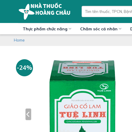
Skip
Tìm
to
kiếm:
content
Thực phẩm chức năng
Chăm sóc cá nhân
Home
-24%