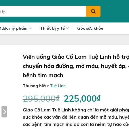
Dược mỹ phẩm
Thiết bị y tế
Góc sức khỏe
Viên uống Giảo Cổ Lam Tuệ Linh hỗ tr
chuyển hóa đường, mỡ máu, huyết áp, 
bệnh tim mạch
Thương hiệu:
Tuệ Linh
295,000
₫
Giá
225,000
₫
Giá
gốc
hiện
Giảo Cổ Lam Tuệ Linh không chỉ là một giải phá
là:
tại
295,000₫.
là:
sức khỏe các vấn đề liên quan đến mỡ máu, huyế
225,000₫
các bệnh tim mạch mà đó còn là niềm tự hào c