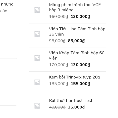
380,000₫.
là:
g những
Màng phim tránh thai VCF
360,000₫.
hộp 3 miếng
 các
Giá
Giá
160,000
₫
130,000
₫
gốc
hiện
là:
tại
Viên Tiêu Hóa Tâm Bình hộp
160,000₫.
là:
36 viên
130,000₫.
Giá
Giá
95,000
₫
85,000
₫
gốc
hiện
là:
tại
Viên Khớp Tâm Bình hộp 60
95,000₫.
là:
viên
85,000₫.
Giá
Giá
170,000
₫
130,000
₫
gốc
hiện
là:
tại
Kem bôi Trinovix tuýp 20g
170,000₫.
là:
Giá
Giá
185,000
₫
155,000
₫
130,000₫.
gốc
hiện
là:
tại
185,000₫.
là:
Bút thử thai Trust Test
155,000₫.
Giá
Giá
40,000
₫
35,000
₫
gốc
hiện
là:
tại