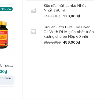
40,000₫.
là:
Sữa rửa mặt Lenka Nhất
 30 viên
35,000₫.
Nhất 180ml
Giá
Giá
150,000
₫
120,000
₫
gốc
hiện
là:
tại
Brauer Ultra Pure Cod Liver
150,000₫.
là:
Oil With DHA giúp phát triển
120,000₫.
xương cho bé Hộp 60 viên
Giá
Giá
650,000
₫
486,000
₫
gốc
hiện
iệc bảo
là:
tại
650,000₫.
là:
O
(Good
a
486,000₫.
ng sản
FU hoạt
tuần
000
₫
Giá
hiện
áu não
tại
ông máu
0₫.
là:
250,000₫.
xấu
(LDL)
nguyên