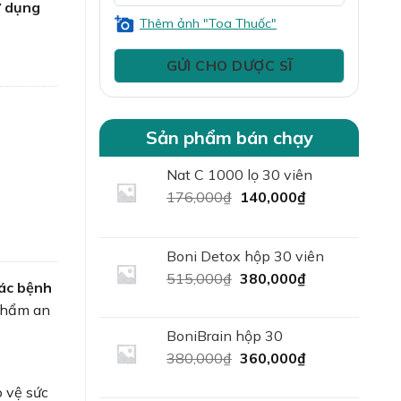
ử dụng
Thêm ảnh "Toa Thuốc"
 với cơ
Sản phẩm bán chạy
Nat C 1000 lọ 30 viên
Giá
Giá
176,000
₫
140,000
₫
gốc
hiện
là:
tại
176,000₫.
là:
Boni Detox hộp 30 viên
140,000₫.
Giá
Giá
515,000
₫
380,000
₫
các bệnh
gốc
hiện
 phẩm an
là:
tại
515,000₫.
là:
BoniBrain hộp 30
380,000₫.
Giá
Giá
380,000
₫
360,000
₫
gốc
hiện
 vệ sức
là:
tại