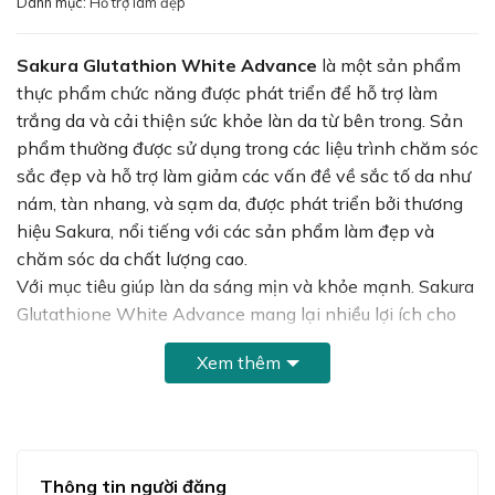
Danh mục:
Hỗ trợ làm đẹp
680,000₫.
Sakura Glutathion White Advance
là một sản phẩm
thực phẩm chức năng được phát triển để hỗ trợ làm
trắng da và cải thiện sức khỏe làn da từ bên trong. Sản
phẩm thường được sử dụng trong các liệu trình chăm sóc
sắc đẹp và hỗ trợ làm giảm các vấn đề về sắc tố da như
nám, tàn nhang, và sạm da, được phát triển bởi thương
hiệu Sakura, nổi tiếng với các sản phẩm làm đẹp và
chăm sóc da chất lượng cao.
Với mục tiêu giúp làn da sáng mịn và khỏe mạnh. Sakura
Glutathione White Advance mang lại nhiều lợi ích cho
người dùng nhờ công thức đặc biệt và các thành phần
Xem thêm
thiên nhiên cao cấp.
Công dụng chính của Sakura Glutathione
White Advance
Sakura Glutathione White Advance giúp cải thiện sắc tố
Thông tin người đăng