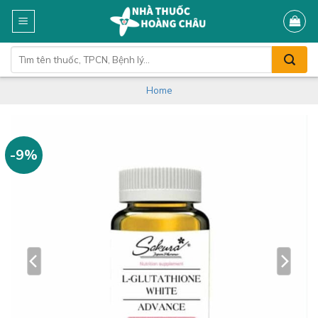
Skip
to
content
Tìm
kiếm:
Home
-9%