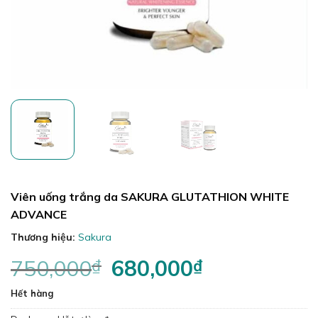
Viên uống trắng da SAKURA GLUTATHION WHITE
ADVANCE
Thương hiệu:
Sakura
750,000
₫
Giá
680,000
₫
Giá
gốc
hiện
Hết hàng
là:
tại
750,000₫.
là: