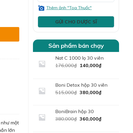
A và UVB,
ớm.
Thêm ảnh "Toa Thuốc"
care Spray NA SPF50+/PA++++ số lượng
Sản phẩm bán chạy
Nat C 1000 lọ 30 viên
Giá
Giá
176,000
₫
140,000
₫
gốc
hiện
là:
tại
176,000₫.
là:
Boni Detox hộp 30 viên
140,000₫.
Giá
Giá
515,000
₫
380,000
₫
gốc
hiện
là:
tại
515,000₫.
là:
BoniBrain hộp 30
380,000₫.
Giá
Giá
380,000
₫
360,000
₫
 như một
gốc
hiện
hần lớn
là:
tại