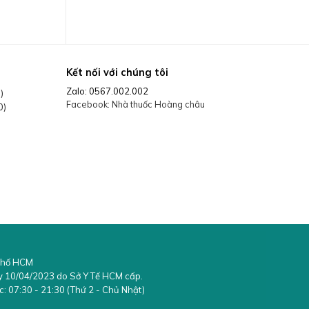
ate,
/Ppg-9/2
Kết nối với chúng tôi
Zalo: 0567.002.002
)
ite,
Facebook: Nhà thuốc Hoàng châu
0)
hetic
ride
inensis
 phố HCM
ày 10/04/2023 do Sở Y Tế HCM cấp.
c:
07:30 - 21:30 (Thứ 2 - Chủ Nhật)
 tay, sau