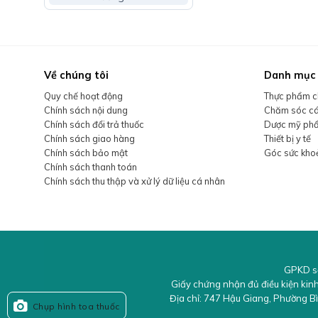
680,000₫.
Butane, Isobutane, Propane, Dimethicone, Water (Aq
Dimethicone/Methicone Silsesquioxane Crosspolymer
Ethylhexyl Salicylate, Isopropyl Myristate, Lauryl 
Về chúng tôi
Danh mục
Dimethyl Ether, Polysilicone-15, Diethylamino Hyd
Quy chế hoạt động
Thực phẩm c
Methoxyphenyl Triazine, Dextrin Palmitate, Glycerin
Chính sách nội dung
Chăm sóc cá
Trimethylsiloxysilicate, Isostearic Acid, Peg/Ppg-1
Chính sách đổi trả thuốc
Dược mỹ ph
Fluorphlogopite, Bht, Tocopherol, Fragrance (Parfum)
Chính sách giao hàng
Thiết bị y tế
Isomerate, Triethoxysilylethyl Polydimethylsiloxyeth
Chính sách bảo mật
Góc sức kho
Chính sách thanh toán
Leaf Extract, Potentilla Erecta Root Extract, Citric 
Chính sách thu thập và xử lý dữ liệu cá nhân
Phenoxyethanol.
Hướng dẫn sử dụng
Lắc nhẹ chai trước khi dùng (3–5 giây) để phân 
GPKD s
Giữ chai cách da 10–15 cm, xịt đều lên các vùng c
Giấy chứng nhận đủ điều kiện kin
Địa chỉ:
747 Hậu Giang
,
Phường B
Chụp hình toa thuốc
Với vùng mặt, không xịt trực tiếp để trá