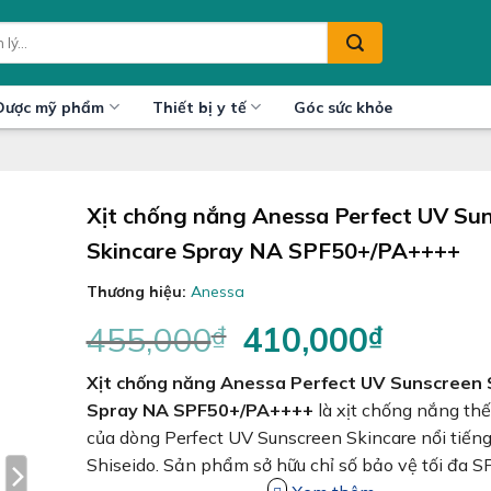
Dược mỹ phẩm
Thiết bị y tế
Góc sức khỏe
Xịt chống nắng Anessa Perfect UV Su
Skincare Spray NA SPF50+/PA++++
Thương hiệu:
Anessa
455,000
₫
Giá
410,000
₫
Giá
gốc
hiện
Xịt chống năng Anessa Perfect UV Sunscreen 
là:
tại
455,000₫.
là:
Spray NA SPF50+/PA++++
là xịt chống nắng thế
410,000₫
của dòng Perfect UV Sunscreen Skincare nổi tiếng
Shiseido. Sản phẩm sở hữu chỉ số bảo vệ tối đa 