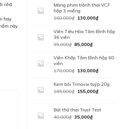
380,000₫.
là:
ới nhờ
Màng phim tránh thai VCF
360,000₫.
hộp 3 miếng
Giá
Giá
160,000
₫
130,000
₫
ôi hay
gốc
hiện
 phẩm này
là:
tại
Viên Tiêu Hóa Tâm Bình hộp
160,000₫.
là:
36 viên
130,000₫.
Giá
Giá
95,000
₫
85,000
₫
gốc
hiện
là:
tại
Viên Khớp Tâm Bình hộp 60
95,000₫.
là:
viên
85,000₫.
Giá
Giá
170,000
₫
130,000
₫
gốc
hiện
là:
tại
Kem bôi Trinovix tuýp 20g
170,000₫.
là:
Giá
Giá
185,000
₫
155,000
₫
130,000₫.
gốc
hiện
là:
tại
185,000₫.
là:
Bút thử thai Trust Test
155,000₫.
Giá
Giá
40,000
₫
35,000
₫
gốc
hiện
là:
tại