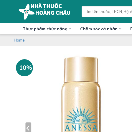
Skip
Tìm
to
kiếm:
content
Thực phẩm chức năng
Chăm sóc cá nhân
Home
-10%