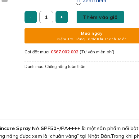
PA++++, giúp bảo vệ da toàn diện khỏi cả tia UV
Xem thêm
hai tác nhân chính gây sạm da, nám và lão hóa s
Xịt chống nắng Anessa Perfect UV Sunscreen Skin
Thêm vào giỏ
Mua ngay
Kiểm Tra Hàng Trước Khi Thanh Toán
Gọi đặt mua:
0567.002.002
(Tư vấn miễn phí)
Danh mục:
Chống nắng toàn thân
kincare Spray NA SPF50+/PA++++
là một sản phẩm nổi bật
ống nắng được xem là “chuẩn vàng” tại Nhật Bản.Trong khi p