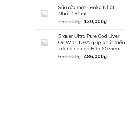
40,000₫.
là:
Sữa rửa mặt Lenka Nhất
35,000₫.
Nhất 180ml
A –
Giá
Giá
150,000
₫
120,000
₫
 năm
gốc
hiện
khoa học
là:
tại
Brauer Ultra Pure Cod Liver
150,000₫.
là:
Oil With DHA giúp phát triển
120,000₫.
xương cho bé Hộp 60 viên
u quả
Giá
Giá
650,000
₫
486,000
₫
gốc
hiện
là:
tại
650,000₫.
là:
 nắng
486,000₫.
các dòng
vệ vững
 tạo lớp