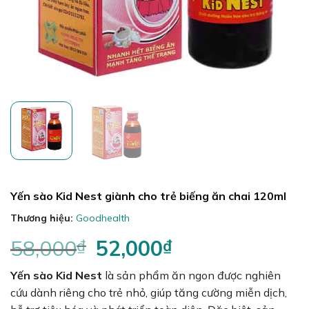
Yến sào Kid Nest giành cho trẻ biếng ăn chai 120ml
Thương hiệu:
Goodhealth
58,000
₫
Giá
52,000
₫
Giá
gốc
hiện
Yến sào Kid Nest
là:
là sản phẩm ăn ngon được nghiên
tại
58,000₫.
là:
cứu dành riêng cho trẻ nhỏ, giúp tăng cường miễn dịch,