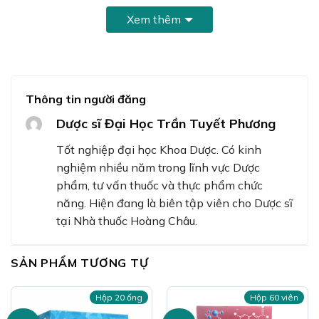
dùng trong phòng và hỗ trợ điều trị suy dinh dưỡng ở trẻ
Xem thêm
biếng ăn.
Thành phần
Yến sào Kid Nest
Trong 1 chai 120ml:
Cao men bia tươi 7.200mg
Thông tin người đăng
Yến sào thuỷ phân 1200mg
Dược sĩ Đại Học Trần Tuyết Phương
Ngân nhĩ 1.200mg
Tốt nghiệp đại học Khoa Dược. Có kinh
Lysine HCl 10.800mg
nghiệm nhiều năm trong lĩnh vực Dược
phẩm, tư vấn thuốc và thực phẩm chức
DHA 1.200mcg
năng. Hiện đang là biên tập viên cho Dược sĩ
Taurin 120mg
tại Nhà thuốc Hoàng Châu.
Vitamin B1 12mg
SẢN PHẨM TƯƠNG TỰ
Vitamin B2 6mg
Vitamin PP 300mg
Hộp 20 ống
Hộp 60 viên
Calci Lactat Nano 1.200mg đường phèn, vanilla