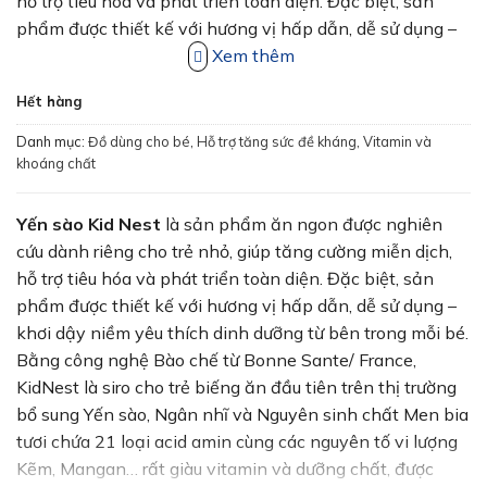
52,000₫.
hỗ trợ tiêu hóa và phát triển toàn diện. Đặc biệt, sản
phẩm được thiết kế với hương vị hấp dẫn, dễ sử dụng –
khơi dậy niềm yêu thích dinh dưỡng từ bên trong mỗi bé.
Xem thêm
Hết hàng
Danh mục:
Đồ dùng cho bé
,
Hỗ trợ tăng sức đề kháng
,
Vitamin và
khoáng chất
Yến sào Kid Nest
là sản phẩm ăn ngon được nghiên
cứu dành riêng cho trẻ nhỏ, giúp tăng cường miễn dịch,
hỗ trợ tiêu hóa và phát triển toàn diện. Đặc biệt, sản
phẩm được thiết kế với hương vị hấp dẫn, dễ sử dụng –
khơi dậy niềm yêu thích dinh dưỡng từ bên trong mỗi bé.
Bằng công nghệ Bào chế từ Bonne Sante/ France,
KidNest là siro cho trẻ biếng ăn đầu tiên trên thị trường
bổ sung Yến sào, Ngân nhĩ và Nguyên sinh chất Men bia
tươi chứa 21 loại acid amin cùng các nguyên tố vi lượng
Kẽm, Mangan… rất giàu vitamin và dưỡng chất, được