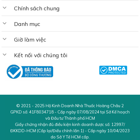
Chính sách chung
Tinh Dầu Gừng
:
Danh mục
Gừng có tác dụng kích thích tiêu hóa, giúp
giảm cảm giác đầy bụng, khó tiêu và hỗ trợ
Giờ làm việc
làm giảm các triệu chứng nôn mửa, buồn
nôn. Gừng cũng có khả năng làm giảm viêm
Kết nối với chúng tôi
và cải thiện chức năng dạ dày.
Tinh Dầu Mật Ong
:
Mật ong giúp làm dịu niêm mạc dạ dày, giảm
viêm, đồng thời có tính kháng khuẩn, bảo
© 2021 - 2025
Hộ Kinh Doanh Nhà Thuốc Hoàng Châu 2
vệ hệ tiêu hóa khỏi sự tấn công của vi
GPKD số:
41F8034718
- Cấp ngày 07/08/2024 tại Sở Kế hoạch
khuẩn và virus gây hại.
và Đầu tư Thành phố HCM
Giấy chứng nhận đủ điều kiện kinh doanh dược số:
12997/
Chiết Xuất Cây Lô Hội (Aloe Vera)
:
ĐKKDD-HCM
(Cấp lại/Điều chỉnh lần 1) - Cấp ngày 10/04/2023
do Sở Y Tế HCM cấp.