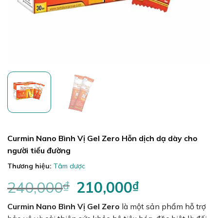
Curmin Nano Bình Vị Gel Zero Hỗn dịch dạ dày cho
người tiểu đường
Thương hiệu:
Tâm dược
240,000
₫
Giá
210,000
₫
Giá
gốc
hiện
Curmin Nano Bình Vị Gel Zero
là:
là một sản phẩm hỗ trợ
tại