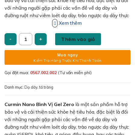
240,000₫.
là:
bảo vệ và cải thiện sức khỏe hệ tiêu hóa, đặc biệt là đối
210,000₫.
với những người gặp phải các vấn đề về dạ dày và
đường ruột như viêm loét dạ dày, trào ngược dạ dày thực
quản (GERD), khó tiêu, ợ nóng, đầy bụng, hay các triệu
Xem thêm
chứng rối loạn tiêu hóa. Sản phẩm này kết hợp công
Curmin Nano Bình Vị Gel Zero Hỗn dịch dạ dày cho người tiể
nghệ
nano
tiên tiến để tăng khả năng hấp thu của các
Thêm vào giỏ
dưỡng chất, giúp cải thiện hiệu quả điều trị và bảo vệ hệ
tiêu hóa.
Mua ngay
Kiểm Tra Hàng Trước Khi Thanh Toán
Gọi đặt mua:
0567.002.002
(Tư vấn miễn phí)
Danh mục:
Dạ dày, tá tràng
Curmin Nano Bình Vị Gel Zero
là một sản phẩm hỗ trợ
bảo vệ và cải thiện sức khỏe hệ tiêu hóa, đặc biệt là đối
với những người gặp phải các vấn đề về dạ dày và
đường ruột như viêm loét dạ dày, trào ngược dạ dày thực
quản (GERD), khó tiêu, ợ nóng, đầy bụng, hay các triệu