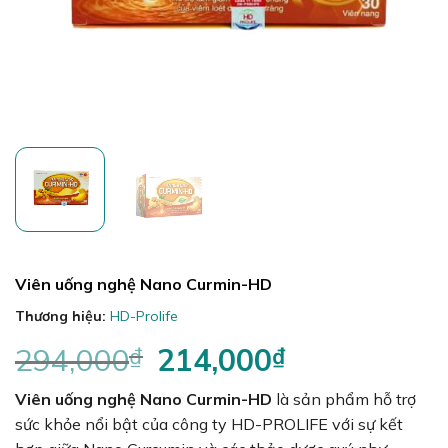
Viên uống nghệ Nano Curmin-HD
Thương hiệu:
HD-Prolife
294,000
₫
Giá
214,000
₫
Giá
gốc
hiện
Viên uống nghệ Nano Curmin-HD
là:
là sản phẩm hỗ trợ
tại
294,000₫.
là:
sức khỏe nổi bật của công ty HD-PROLIFE với sự kết