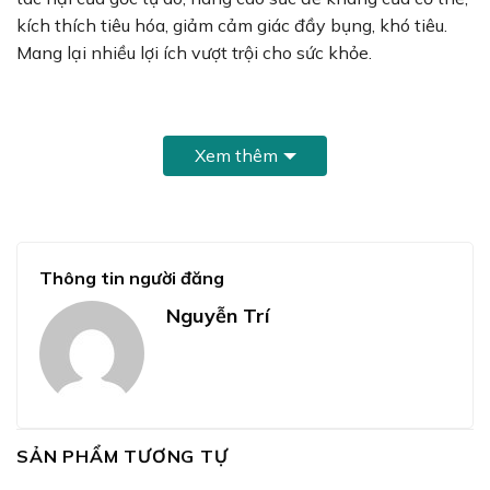
kích thích tiêu hóa, giảm cảm giác đầy bụng, khó tiêu.
Mang lại nhiều lợi ích vượt trội cho sức khỏe.
Xem thêm
Thông tin người đăng
Thành phần trong 1 viên uống nghệ Nano Curmin-HD
Nguyễn Trí
có:
Nano curcumin 10%………………………..300mg
Fucoidan 60%……………………………….25mg
SẢN PHẨM TƯƠNG TỰ