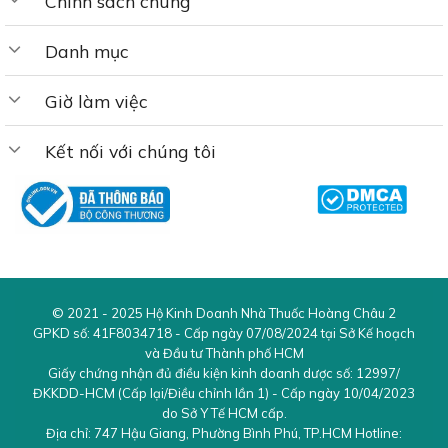
Chính sách chung
chế sản sinh các chất gây viêm như TNF-α và
interleukin. Điều này giúp giảm viêm trong dạ dày và đẩy
Danh mục
nhanh quá trình làm lành niêm mạc bị tổn thương do
viêm loét.
Giờ làm việc
– Fucoidan (60%) trong bảng thành phần có tác dụng
Kết nối với chúng tôi
kích thích hoạt động của các tế bào miễn dịch, tăng
cường khả năng chống lại vi khuẩn và virus. Điều này
giúp nâng cao sức đề kháng tự nhiên.
2. Hỗ trợ làm giảm các triệu chứng của viêm loét dạ
dày, tá tràng:
© 2021 - 2025
Hộ Kinh Doanh Nhà Thuốc Hoàng Châu 2
GPKD số:
41F8034718
- Cấp ngày 07/08/2024 tại Sở Kế hoạch
– Curcumin trong nghệ có tác dụng chống viêm mạnh
và Đầu tư Thành phố HCM
mẽ, giúp giảm sự kích ứng và viêm niêm mạc dạ dày, từ
Giấy chứng nhận đủ điều kiện kinh doanh dược số:
12997/
đó làm giảm các triệu chứng đau và sưng trong viêm loét
ĐKKDD-HCM
(Cấp lại/Điều chỉnh lần 1) - Cấp ngày 10/04/2023
dạ dày.
do Sở Y Tế HCM cấp.
Địa chỉ:
747 Hậu Giang
,
Phường Bình Phú
,
TP.HCM
Hotline: