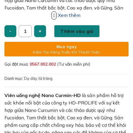
214,000₫.
hợp giữa Nano Curcumin và các thảo dược quý như
Fucoidan, Tam thất bắc bột, Cao xạ đen, và Gừng. Sản
phẩm cung cấp chất chống oxy hóa, bảo vệ cơ thể khỏi
Xem thêm
tác hại của gốc tự do, nâng cao sức đề kháng của cơ thể,
Viên uống nghệ Nano Curmin-HD số lượng
kích thích tiêu hóa, giảm cảm giác đầy bụng, khó tiêu.
Thêm vào giỏ
Mang lại nhiều lợi ích vượt trội cho sức khỏe.
Mua ngay
Kiểm Tra Hàng Trước Khi Thanh Toán
Gọi đặt mua:
0567.002.002
(Tư vấn miễn phí)
Danh mục:
Dạ dày, tá tràng
Viên uống nghệ Nano Curmin-HD
là sản phẩm hỗ trợ
sức khỏe nổi bật của công ty HD-PROLIFE với sự kết
hợp giữa Nano Curcumin và các thảo dược quý như
Fucoidan, Tam thất bắc bột, Cao xạ đen, và Gừng. Sản
phẩm cung cấp chất chống oxy hóa, bảo vệ cơ thể khỏi
tác hại của gốc tự do, nâng cao sức đề kháng của cơ thể,