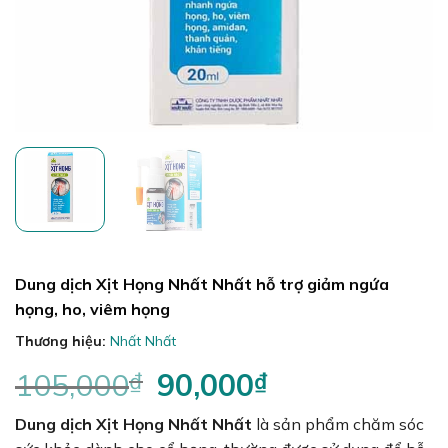
Dung dịch Xịt Họng Nhất Nhất hỗ trợ giảm ngứa
họng, ho, viêm họng
Thương hiệu:
Nhất Nhất
105,000
₫
Giá
90,000
₫
Giá
gốc
hiện
Dung dịch Xịt Họng Nhất Nhất
là:
là sản phẩm chăm sóc
tại