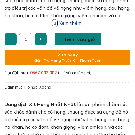
105,000₫.
là:
sức khỏe dành cho cổ họng, thường được sử dụng để hỗ
90,000₫.
trợ điều trị các vấn đề về họng như viêm họng, đau họng,
ho khan, ho có đờm, khản giọng, viêm amidan, và các
triệu chứng khó chịu khác liên quan đến đường hô hấp.
Xem thêm
Sản phẩm này được phát triển từ các thành phần thảo
Dung dịch Xịt Họng Nhất Nhất hỗ trợ giảm ngứa họng, ho, 
dược tự nhiên, giúp làm dịu và giảm viêm họng hiệu quả,
Thêm vào giỏ
đồng thời mang lại cảm giác dễ chịu cho người sử dụng.
Mua ngay
Kiểm Tra Hàng Trước Khi Thanh Toán
Gọi đặt mua:
0567.002.002
(Tư vấn miễn phí)
Danh mục:
Hô hấp, Xoang
Dung dịch Xịt Họng Nhất Nhất
là sản phẩm chăm sóc
sức khỏe dành cho cổ họng, thường được sử dụng để hỗ
trợ điều trị các vấn đề về họng như viêm họng, đau họng,
ho khan, ho có đờm, khản giọng, viêm amidan, và các
triệu chứng khó chịu khác liên quan đến đường hô hấp.