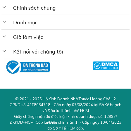
họng.
Chính sách chung
Chiết xuất cam thảo
:
Danh mục
Cam thảo có tác dụng làm dịu và bảo vệ
Giờ làm việc
niêm mạc họng khỏi các tác nhân gây hại.
Cam thảo còn giúp giảm ho, làm mềm cổ
Kết nối với chúng tôi
họng và cải thiện triệu chứng khàn giọng.
Chiết xuất mật ong
:
Mật ong nổi tiếng với tác dụng làm dịu và
giảm viêm. Nó giúp bảo vệ niêm mạc họng,
giảm ho và cung cấp độ ẩm cho cổ họng,
© 2021 - 2025
Hộ Kinh Doanh Nhà Thuốc Hoàng Châu 2
GPKD số:
41F8034718
- Cấp ngày 07/08/2024 tại Sở Kế hoạch
giúp giảm đau rát.
và Đầu tư Thành phố HCM
Giấy chứng nhận đủ điều kiện kinh doanh dược số:
12997/
Chiết xuất chanh
:
ĐKKDD-HCM
(Cấp lại/Điều chỉnh lần 1) - Cấp ngày 10/04/2023
do Sở Y Tế HCM cấp.