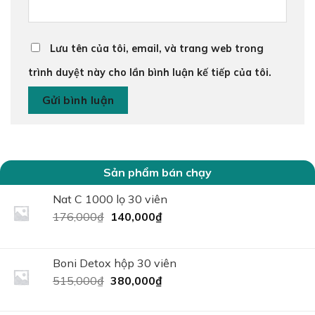
Lưu tên của tôi, email, và trang web trong
trình duyệt này cho lần bình luận kế tiếp của tôi.
Sản phẩm bán chạy
Nat C 1000 lọ 30 viên
Giá
Giá
176,000
₫
140,000
₫
gốc
hiện
là:
tại
176,000₫.
là:
Boni Detox hộp 30 viên
140,000₫.
Giá
Giá
515,000
₫
380,000
₫
gốc
hiện
là:
tại