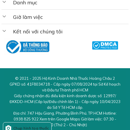
Danh mục
Giờ làm việc
Kết nối với chúng tôi
© 2021 - 2025
Hộ Kinh Doanh Nhà Thuốc Hoàng Châu 2
GPKD số:
41F8034718
- Cấp ngày 07/08/2024 tại Sở Kế hoạch
và Đầu tư Thành phố HCM
Giấy chứng nhận đủ điều kiện kinh doanh dược số:
12997/
ĐKKDD-HCM
(Cấp lại/Điều chỉnh lần 1) - Cấp ngày 10/04/2023
do Sở Y Tế HCM cấp.
Địa chỉ:
747 Hậu Giang
,
Phường Bình Phú
,
TP.HCM
Hotline:
0938 825 922
Xem trên Google Maps Giờ làm việc:
07:30 -
21:30 (Thứ 2 - Chủ Nhật)
Chụp hình toa thuốc