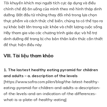
Tôi khuyến khích mọi người tích cực áp dụng và điều
chỉnh chế độ ăn uống của mình theo mô hình tháp dinh
dưỡng. Bắt đầu từ những thay đổi nhỏ trong lựa chọn
thực phẩm và cách thức chế biến, chúng ta có thể tạo ra
sự khác biệt lớn trong sức khỏe và chất lượng cuộc sống.
Hãy tham gia vào các chương trình giáo dục và hỗ trợ
dinh dưỡng để trang bị cho bản thân kiến thức cần thiết
để thực hiện điều này.
VIII. Tài liệu tham khảo
1. The lastest healthy eating pyramid for children
and adults – a. description of the levels
[https://www.sofra.com.pl/en/blog/the-latest-healthy-
eating-pyramid-for-children-and-adults-a-description-
of-the-levels-and-an-indication-of-the-differences-
what-is-a-plate-of-healthy-eating]