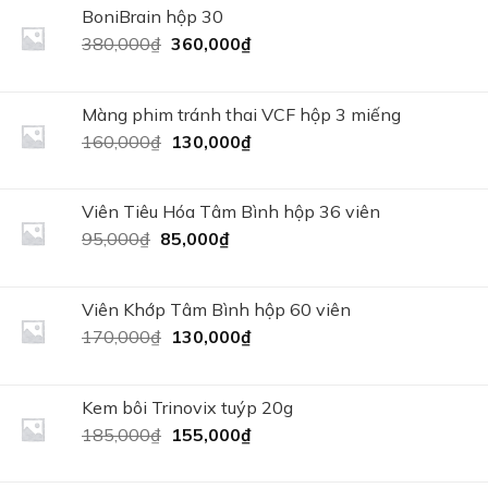
515,000₫.
là:
BoniBrain hộp 30
380,000₫.
Giá
Giá
380,000
₫
360,000
₫
gốc
hiện
là:
tại
380,000₫.
là:
Màng phim tránh thai VCF hộp 3 miếng
360,000₫.
Giá
Giá
160,000
₫
130,000
₫
gốc
hiện
là:
tại
160,000₫.
là:
Viên Tiêu Hóa Tâm Bình hộp 36 viên
130,000₫.
Giá
Giá
95,000
₫
85,000
₫
gốc
hiện
là:
tại
95,000₫.
là:
Viên Khớp Tâm Bình hộp 60 viên
85,000₫.
Giá
Giá
170,000
₫
130,000
₫
gốc
hiện
là:
tại
170,000₫.
là:
Kem bôi Trinovix tuýp 20g
130,000₫.
Giá
Giá
185,000
₫
155,000
₫
gốc
hiện
là:
tại