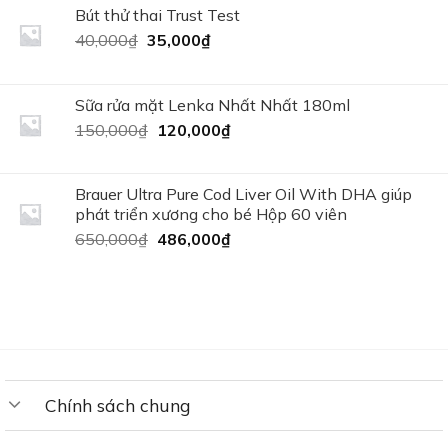
185,000₫.
là:
Bút thử thai Trust Test
155,000₫.
Giá
Giá
40,000
₫
35,000
₫
gốc
hiện
là:
tại
40,000₫.
là:
Sữa rửa mặt Lenka Nhất Nhất 180ml
35,000₫.
Giá
Giá
150,000
₫
120,000
₫
gốc
hiện
là:
tại
150,000₫.
là:
Brauer Ultra Pure Cod Liver Oil With DHA giúp
120,000₫.
phát triển xương cho bé Hộp 60 viên
Giá
Giá
650,000
₫
486,000
₫
gốc
hiện
là:
tại
650,000₫.
là:
486,000₫.
Chính sách chung