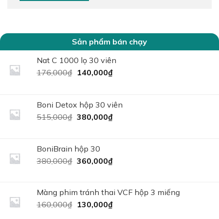
Sản phẩm bán chạy
Nat C 1000 lọ 30 viên
Giá
Giá
176,000
₫
140,000
₫
gốc
hiện
là:
tại
176,000₫.
là:
Boni Detox hộp 30 viên
140,000₫.
Giá
Giá
515,000
₫
380,000
₫
gốc
hiện
là:
tại
515,000₫.
là:
BoniBrain hộp 30
380,000₫.
Giá
Giá
380,000
₫
360,000
₫
gốc
hiện
là:
tại
380,000₫.
là:
Màng phim tránh thai VCF hộp 3 miếng
360,000₫.
Giá
Giá
160,000
₫
130,000
₫
gốc
hiện