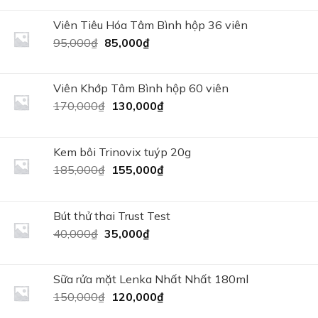
là:
tại
160,000₫.
là:
Viên Tiêu Hóa Tâm Bình hộp 36 viên
130,000₫.
Giá
Giá
95,000
₫
85,000
₫
gốc
hiện
là:
tại
95,000₫.
là:
Viên Khớp Tâm Bình hộp 60 viên
85,000₫.
Giá
Giá
170,000
₫
130,000
₫
gốc
hiện
là:
tại
170,000₫.
là:
Kem bôi Trinovix tuýp 20g
130,000₫.
Giá
Giá
185,000
₫
155,000
₫
gốc
hiện
là:
tại
185,000₫.
là:
Bút thử thai Trust Test
155,000₫.
Giá
Giá
40,000
₫
35,000
₫
gốc
hiện
là:
tại
40,000₫.
là:
Sữa rửa mặt Lenka Nhất Nhất 180ml
35,000₫.
Giá
Giá
150,000
₫
120,000
₫
gốc
hiện