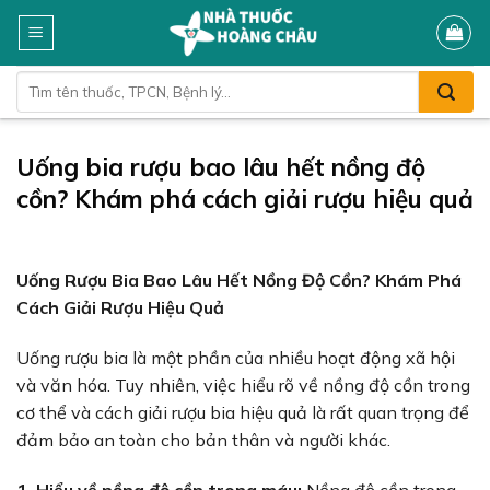
Skip
to
content
Tìm
kiếm:
Uống bia rượu bao lâu hết nồng độ
cồn? Khám phá cách giải rượu hiệu quả
Uống Rượu Bia Bao Lâu Hết Nồng Độ Cồn? Khám Phá
Cách Giải Rượu Hiệu Quả
Uống rượu bia là một phần của nhiều hoạt động xã hội
và văn hóa. Tuy nhiên, việc hiểu rõ về nồng độ cồn trong
cơ thể và cách giải rượu bia hiệu quả là rất quan trọng để
đảm bảo an toàn cho bản thân và người khác.
1. Hiểu về nồng độ cồn trong máu:
Nồng độ cồn trong