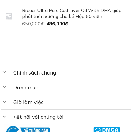
là:
tại
150,000₫.
là:
Brauer Ultra Pure Cod Liver Oil With DHA giúp
120,000₫.
phát triển xương cho bé Hộp 60 viên
Giá
Giá
650,000
₫
486,000
₫
gốc
hiện
là:
tại
650,000₫.
là:
486,000₫.
Chính sách chung
Danh mục
Giờ làm việc
Kết nối với chúng tôi