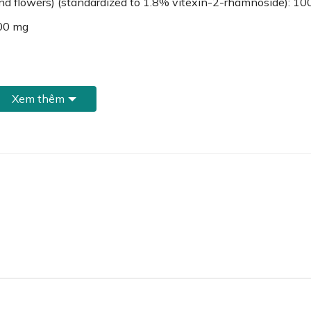
nd flowers) (standardized to 1.8% vitexin-2-rhamnoside): 1
100 mg
Xem thêm
me (CoQ10) là một dưỡng chất quan trọng giúp cung cấp nă
oạt hơn.
 Extract và Hawthorn Berry đều được biết đến với khả năng
triệu chứng tim mạch.
n phẩm này có thể giúp trong trường hợp rối loạn nhịp tim, 
00mg có khả năng giảm Cholesterol toàn phần, giảm LDL,
.
ai biến mạch máu não:
Sản phẩm này có thể giúp làm tan hu
ỵ và tai biến mạch máu não.