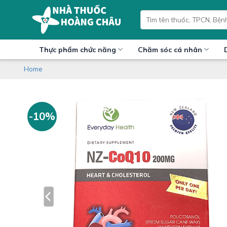
Skip
Tìm
to
kiếm:
content
Thực phẩm chức năng
Chăm sóc cá nhân
Home
-10%