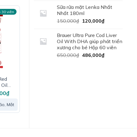
40,000₫.
là:
Sữa rửa mặt Lenka Nhất
 30 viên
35,000₫.
Nhất 180ml
Giá
Giá
150,000
₫
120,000
₫
gốc
hiện
là:
tại
Brauer Ultra Pure Cod Liver
150,000₫.
là:
Oil With DHA giúp phát triển
G
120,000₫.
xương cho bé Hộp 60 viên
Giá
Giá
650,000
₫
486,000
₫
gốc
hiện
là:
tại
650,000₫.
là:
 khỏe.
Red
486,000₫.
 Oil
 Tim
000
₫
Giá
hiện
à Hệ
tại
ão, Mắt
0₫.
là:
220,000₫.