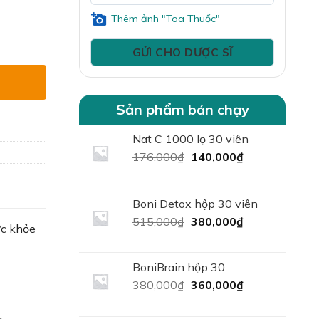
Thêm ảnh "Toa Thuốc"
 Hộp 30 viên số lượng
Sản phẩm bán chạy
Nat C 1000 lọ 30 viên
Giá
Giá
176,000
₫
140,000
₫
gốc
hiện
là:
tại
176,000₫.
là:
Boni Detox hộp 30 viên
140,000₫.
Giá
Giá
515,000
₫
380,000
₫
ức khỏe
gốc
hiện
là:
tại
515,000₫.
là:
BoniBrain hộp 30
380,000₫.
Giá
Giá
380,000
₫
360,000
₫
gốc
hiện
là:
tại