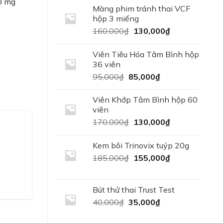
00 mg
380,000₫.
là:
Màng phim tránh thai VCF
360,000₫.
hộp 3 miếng
Giá
Giá
160,000
₫
130,000
₫
gốc
hiện
là:
tại
Viên Tiêu Hóa Tâm Bình hộp
160,000₫.
là:
36 viên
130,000₫.
Giá
Giá
95,000
₫
85,000
₫
ng lượng
gốc
hiện
là:
tại
Viên Khớp Tâm Bình hộp 60
95,000₫.
là:
viên
 hỗ trợ
85,000₫.
Giá
Giá
170,000
₫
130,000
₫
gốc
hiện
thiếu
là:
tại
Kem bôi Trinovix tuýp 20g
170,000₫.
là:
Giá
Giá
185,000
₫
155,000
₫
130,000₫.
gốc
hiện
 tăng
là:
tại
185,000₫.
là:
Bút thử thai Trust Test
155,000₫.
yết khối
Giá
Giá
40,000
₫
35,000
₫
gốc
hiện
là:
tại