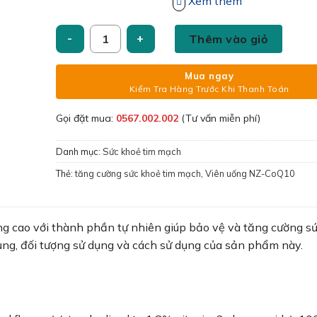
này.
Xem thêm
Viên uống NZ-CoQ10 tăng cường sức khoẻ tim mạch
Thêm vào giỏ
Mua ngay
Kiểm Tra Hàng Trước Khi Thanh Toán
Gọi đặt mua:
0567.002.002
(Tư vấn miễn phí)
Danh mục:
Sức khoẻ tim mạch
Thẻ:
tăng cường sức khoẻ tim mạch
,
Viên uống NZ-CoQ10
cao với thành phần tự nhiên giúp bảo vệ và tăng cường s
ụng, đối tượng sử dụng và cách sử dụng của sản phẩm này.