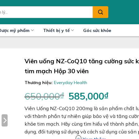
Dược mỹ phẩm
Thiết bị y tế
Góc sức khỏe
Viên uống NZ-CoQ10 tăng cường sức 
tim mạch Hộp 30 viên
Thương hiệu:
Everyday Health
650,000
₫
Giá
585,000
₫
Giá
gốc
hiện
Viên Uống NZ-CoQ10 200mg là sản phẩm chất l
là:
tại
650,000₫.
là:
với thành phần tự nhiên giúp bảo vệ và tăng cườ
585,000₫
khỏe tim mạch. Hãy cùng tìm hiểu về thành phần,
dụng, đối tượng sử dụng và cách sử dụng của sả