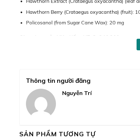
Hawthorn Extract (Crataegus oxyacantha) (leaf a
Hawthorn Berry (Crataegus oxyacantha) (fruit): 
Policosanol (from Sugar Cane Wax): 20 mg
Công dụng của Viên Uống NZ-CoQ10 200mg:
Hỗ trợ tăng cường sự dẻo dai của cơ tim:
Coenzy
cho cơ tim, giúp nó hoạt động mạnh mẽ và linh h
Hỗ trợ giảm nguy cơ xơ vữa động mạch:
Hawthorn
làm giảm nguy cơ xơ vữa động mạch, làm dịu các 
Thông tin người đăng
Phòng và hỗ trợ cải thiện các bệnh tim mạch:
Sả
Nguyễn Trí
máu cơ tim, nhồi máu cơ tim, cao huyết áp.
Hỗ trợ kiểm soát mỡ máu:
Viên Uống NZ-CoQ10 2
HDL, và giảm Triglyceride, giúp kiểm soát mỡ máu
Làm tan huyết khối và phòng chống đột quỵ, t
SẢN PHẨM TƯƠNG TỰ
và giảm nguy cơ các vấn đề liên quan đến đột qu