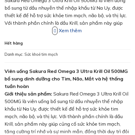
Sakura Red Omega 3 Ultra Krill Oil 500MG là viên uống
là:
tại
279,000₫.
là:
bổ sung từ dầu nhuyễn thể nhập khẩu từ Na Uy, được
220,000₫.
thiết kế để hỗ trợ sức khỏe tim mạch, não bộ, và thị lực.
Với thành phần chính là dầu Krill, sản phẩm này giúp
củng cố sức khỏe tim mạch, tăng cường trí nhớ và sự
Xem thêm
minh mẫn, đồng thời duy trì đôi mắt sáng khỏe.
Hết hàng
Danh mục:
Sức khoẻ tim mạch
Viên uống Sakura Red Omega 3 Ultra Krill Oil 500MG
bổ sung dinh dưỡng cho Tim, Não, Mắt và hệ thống
tuần hoàn
Giới thiệu sản phẩm:
Sakura Red Omega 3 Ultra Krill Oil
500MG là viên uống bổ sung từ dầu nhuyễn thể nhập
khẩu từ Na Uy, được thiết kế để hỗ trợ sức khỏe tim
mạch, não bộ, và thị lực. Với thành phần chính là dầu
Krill, sản phẩm này giúp củng cố sức khỏe tim mạch,
tăng cường trí nhớ và sự minh mẫn, đồng thời duy trì đôi