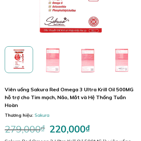
Viên uống Sakura Red Omega 3 Ultra Krill Oil 500MG
hỗ trợ cho Tim mạch, Não, Mắt và Hệ Thống Tuần
Hoàn
Thương hiệu:
Sakura
279,000
₫
Giá
220,000
₫
Giá
gốc
hiện