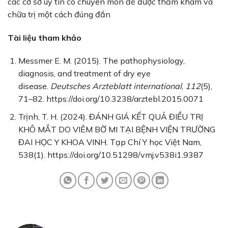
các cơ sở uy tín có chuyên môn để được thăm khám và
chữa trị một cách đúng đắn
Tài liệu tham khảo
Messmer E. M. (2015). The pathophysiology,
diagnosis, and treatment of dry eye
disease.
Deutsches Arzteblatt international
,
112
(5),
71–82. https://doi.org/10.3238/arztebl.2015.0071
Trịnh, T. H. (2024). ĐÁNH GIÁ KẾT QUẢ ĐIỀU TRỊ
KHÔ MẮT DO VIÊM BỜ MI TẠI BỆNH VIỆN TRƯỜNG
ĐAI HỌC Y KHOA VINH. Tạp Chí Y học Việt Nam,
538(1). https://doi.org/10.51298/vmj.v538i1.9387