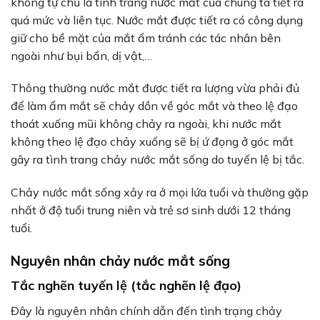
không tự chủ là tình trang nước mắt của chúng ta tiết ra
quá mức và liên tục. Nước mắt được tiết ra có công dụng
giữ cho bề mặt của mắt ẩm tránh các tác nhân bên
ngoài như bụi bẩn, dị vật,…
Thông thường nước mắt được tiết ra lượng vừa phải đủ
để làm ẩm mắt sẽ chảy dồn về góc mắt và theo lệ đạo
thoát xuống mũi không chảy ra ngoài, khi nước mắt
không theo lệ đạo chảy xuống sẽ bị ứ đọng ở góc mắt
gây ra tình trang chảy nước mắt sống do tuyến lệ bị tắc.
Chảy nước mắt sống xảy ra ở mọi lứa tuổi và thường gặp
nhất ở độ tuổi trung niên và trẻ sơ sinh dưới 12 tháng
tuổi.
Nguyên nhân chảy nước mắt sống
Tắc nghẽn tuyến lệ (tắc nghẽn lệ đạo)
Đây là nguyên nhân chính dẫn đến tình trạng chảy