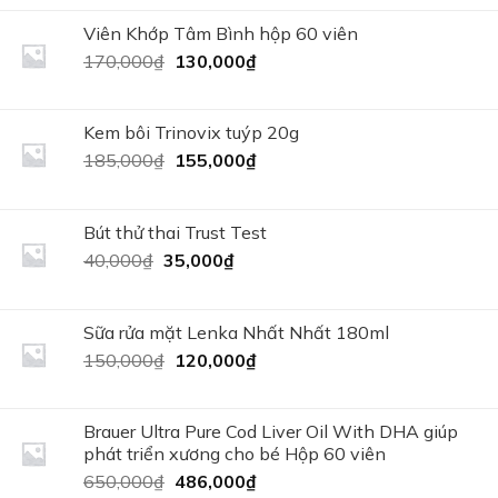
là:
tại
95,000₫.
là:
Viên Khớp Tâm Bình hộp 60 viên
85,000₫.
Giá
Giá
170,000
₫
130,000
₫
gốc
hiện
là:
tại
170,000₫.
là:
Kem bôi Trinovix tuýp 20g
130,000₫.
Giá
Giá
185,000
₫
155,000
₫
gốc
hiện
là:
tại
185,000₫.
là:
Bút thử thai Trust Test
155,000₫.
Giá
Giá
40,000
₫
35,000
₫
gốc
hiện
là:
tại
40,000₫.
là:
Sữa rửa mặt Lenka Nhất Nhất 180ml
35,000₫.
Giá
Giá
150,000
₫
120,000
₫
gốc
hiện
là:
tại
150,000₫.
là:
Brauer Ultra Pure Cod Liver Oil With DHA giúp
120,000₫.
phát triển xương cho bé Hộp 60 viên
Giá
Giá
650,000
₫
486,000
₫