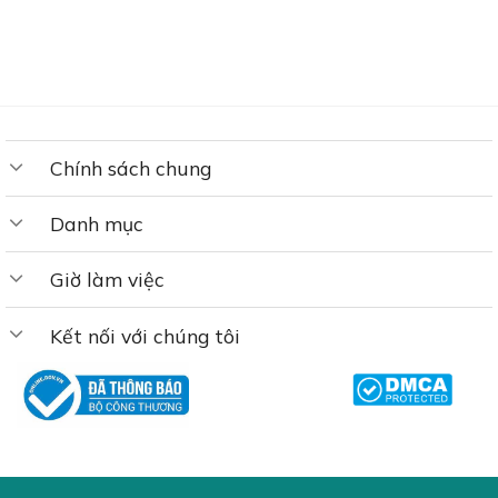
gốc
hiện
là:
tại
650,000₫.
là:
486,000₫.
Chính sách chung
Danh mục
Giờ làm việc
Kết nối với chúng tôi