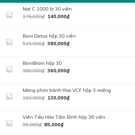
Nat C 1000 lọ 30 viên
Giá
Giá
176,000
₫
140,000
₫
gốc
hiện
là:
tại
176,000₫.
là:
Boni Detox hộp 30 viên
140,000₫.
Giá
Giá
515,000
₫
380,000
₫
gốc
hiện
là:
tại
515,000₫.
là:
BoniBrain hộp 30
380,000₫.
Giá
Giá
380,000
₫
360,000
₫
gốc
hiện
là:
tại
380,000₫.
là:
Màng phim tránh thai VCF hộp 3 miếng
360,000₫.
Giá
Giá
160,000
₫
130,000
₫
gốc
hiện
là:
tại
160,000₫.
là:
Viên Tiêu Hóa Tâm Bình hộp 36 viên
130,000₫.
Giá
Giá
95,000
₫
85,000
₫
gốc
hiện