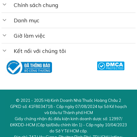
Chính sách chung
Danh mục
Giờ làm việc
Kết nối với chúng tôi
© 2021 - 2025
Hộ Kinh Doanh Nhà Thuốc Hoàng Châu 2
GPKD số:
41F8034718
- Cấp ngày 07/08/2024 tại Sở Kế hoạch
và Đầu tư Thành phố HCM
Giấy chứng nhận đủ điều kiện kinh doanh dược số:
12997/
ĐKKDD-HCM
(Cấp lại/Điều chỉnh lần 1) - Cấp ngày 10/04/2023
do Sở Y Tế HCM cấp.