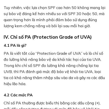
Tuy nhiên, việc lựa chọn SPF cao hơn 50 không mang lại
sự bảo vệ đáng kể hơn nhiều so với SPF 30 hoặc 50, mà
quan trọng hơn là mình phải đảm bảo sử dụng đúng
lượng kem chống nắng và bôi lại sau mỗi hai giờ.
IV. Chỉ số PA (Protection Grade of UVA)
4.1 PA là gì?
PA là viết tắt của “Protection Grade of UVA” và là chỉ số
đo lường khả năng bảo vệ da khỏi tác hại của tia UVA.
Trong khi chỉ số SPF đo lường khả năng chống lại tia
UVB, thì PA đánh giá mức độ bảo vệ khỏi tia UVA, loại
tia có khả năng thâm nhập sâu vào da và gây ra các dấu
hiệu lão hóa.
4.2 Các mức PA
Chỉ số PA thường được biểu thị bằng các dấu cộng (+),
mỗi dấu cộng tương đương với mức độ bảo vệ khỏi tia