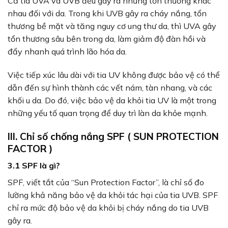
Cả tia UVA và UVB đều gây ra những tổn thương khác
nhau đối với da. Trong khi UVB gây ra cháy nắng, tổn
thương bề mặt và tăng nguy cơ ung thư da, thì UVA gây
tổn thương sâu bên trong da, làm giảm độ đàn hồi và
đẩy nhanh quá trình lão hóa da.
Việc tiếp xúc lâu dài với tia UV không được bảo vệ có thể
dẫn đến sự hình thành các vết nám, tàn nhang, và các
khối u da. Do đó, việc bảo vệ da khỏi tia UV là một trong
những yếu tố quan trọng để duy trì làn da khỏe mạnh.
III. Chỉ số chống nắng SPF ( SUN PROTECTION
FACTOR )
3.1 SPF là gì?
SPF, viết tắt của “Sun Protection Factor”, là chỉ số đo
lường khả năng bảo vệ da khỏi tác hại của tia UVB. SPF
chỉ ra mức độ bảo vệ da khỏi bị cháy nắng do tia UVB
gây ra.