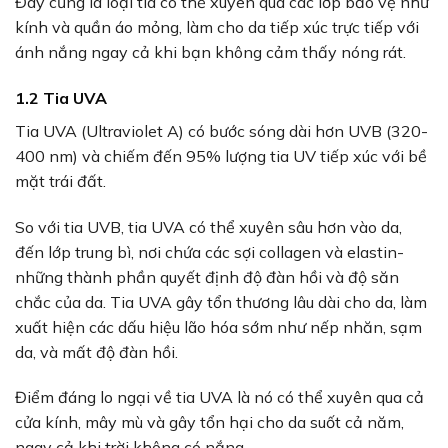
Đây cũng là loại tia có thể xuyên qua các lớp bảo vệ như
kính và quần áo mỏng, làm cho da tiếp xúc trực tiếp với
ánh nắng ngay cả khi bạn không cảm thấy nóng rát.
1.2 Tia UVA
Tia UVA (Ultraviolet A) có bước sóng dài hơn UVB (320-
400 nm) và chiếm đến 95% lượng tia UV tiếp xúc với bề
mặt trái đất.
So với tia UVB, tia UVA có thể xuyên sâu hơn vào da,
đến lớp trung bì, nơi chứa các sợi collagen và elastin-
những thành phần quyết định độ đàn hồi và độ săn
chắc của da. Tia UVA gây tổn thương lâu dài cho da, làm
xuất hiện các dấu hiệu lão hóa sớm như nếp nhăn, sạm
da, và mất độ đàn hồi.
Điểm đáng lo ngại về tia UVA là nó có thể xuyên qua cả
cửa kính, mây mù và gây tổn hại cho da suốt cả năm,
ngay cả khi trời không có nắng.