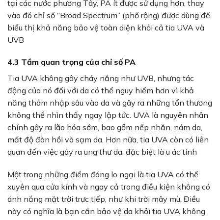
tại các nước phương Tây, PA ít được sử dụng hơn, thay
vào đó chỉ số “Broad Spectrum” (phổ rộng) được dùng để
biểu thị khả năng bảo vệ toàn diện khỏi cả tia UVA và
UVB
4.3 Tầm quan trọng của chỉ số PA
Tia UVA không gây cháy nắng như UVB, nhưng tác
động của nó đối với da có thể nguy hiểm hơn vì khả
năng thâm nhập sâu vào da và gây ra những tổn thương
không thể nhìn thấy ngay lập tức. UVA là nguyên nhân
chính gây ra lão hóa sớm, bao gồm nếp nhăn, nám da,
mất độ đàn hồi và sạm da. Hơn nữa, tia UVA còn có liên
quan đến việc gây ra ung thư da, đặc biệt là u ác tính
Một trong những điểm đáng lo ngại là tia UVA có thể
xuyên qua cửa kính và ngay cả trong điều kiện không có
ánh nắng mặt trời trực tiếp, như khi trời mây mù. Điều
này có nghĩa là bạn cần bảo vệ da khỏi tia UVA không