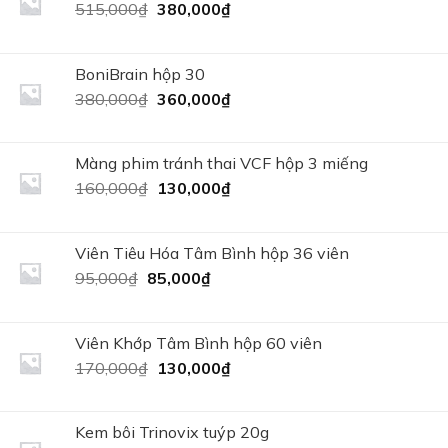
140,000₫.
Giá
Giá
515,000
₫
380,000
₫
gốc
hiện
là:
tại
515,000₫.
là:
BoniBrain hộp 30
380,000₫.
Giá
Giá
380,000
₫
360,000
₫
gốc
hiện
là:
tại
380,000₫.
là:
Màng phim tránh thai VCF hộp 3 miếng
360,000₫.
Giá
Giá
160,000
₫
130,000
₫
gốc
hiện
là:
tại
160,000₫.
là:
Viên Tiêu Hóa Tâm Bình hộp 36 viên
130,000₫.
Giá
Giá
95,000
₫
85,000
₫
gốc
hiện
là:
tại
95,000₫.
là:
Viên Khớp Tâm Bình hộp 60 viên
85,000₫.
Giá
Giá
170,000
₫
130,000
₫
gốc
hiện
là:
tại
170,000₫.
là:
Kem bôi Trinovix tuýp 20g