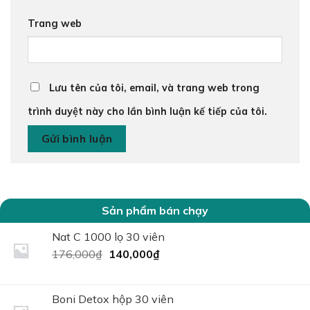
Trang web
Lưu tên của tôi, email, và trang web trong
trình duyệt này cho lần bình luận kế tiếp của tôi.
Sản phẩm bán chạy
Nat C 1000 lọ 30 viên
Giá
Giá
176,000
₫
140,000
₫
gốc
hiện
là:
tại
176,000₫.
là:
Boni Detox hộp 30 viên