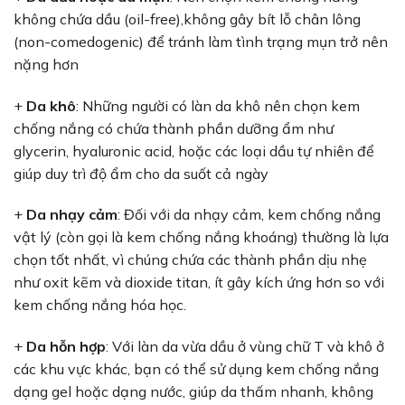
không chứa dầu (oil-free),không gây bít lỗ chân lông
(non-comedogenic) để tránh làm tình trạng mụn trở nên
nặng hơn
+
Da khô
: Những người có làn da khô nên chọn kem
chống nắng có chứa thành phần dưỡng ẩm như
glycerin, hyaluronic acid, hoặc các loại dầu tự nhiên để
giúp duy trì độ ẩm cho da suốt cả ngày
+
Da nhạy cảm
: Đối với da nhạy cảm, kem chống nắng
vật lý (còn gọi là kem chống nắng khoáng) thường là lựa
chọn tốt nhất, vì chúng chứa các thành phần dịu nhẹ
như oxit kẽm và dioxide titan, ít gây kích ứng hơn so với
kem chống nắng hóa học.
+
Da hỗn hợp
: Với làn da vừa dầu ở vùng chữ T và khô ở
các khu vực khác, bạn có thể sử dụng kem chống nắng
dạng gel hoặc dạng nước, giúp da thấm nhanh, không