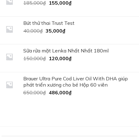
130,000₫.
Giá
Giá
185,000
₫
155,000
₫
gốc
hiện
là:
tại
185,000₫.
là:
Bút thử thai Trust Test
155,000₫.
Giá
Giá
40,000
₫
35,000
₫
gốc
hiện
là:
tại
40,000₫.
là:
Sữa rửa mặt Lenka Nhất Nhất 180ml
35,000₫.
Giá
Giá
150,000
₫
120,000
₫
gốc
hiện
là:
tại
150,000₫.
là:
Brauer Ultra Pure Cod Liver Oil With DHA giúp
120,000₫.
phát triển xương cho bé Hộp 60 viên
Giá
Giá
650,000
₫
486,000
₫
gốc
hiện
là:
tại
650,000₫.
là:
486,000₫.