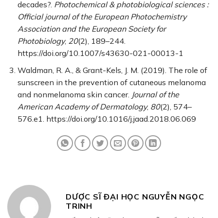
decades?.
Photochemical & photobiological sciences :
Official journal of the European Photochemistry
Association and the European Society for
Photobiology
,
20
(2), 189–244.
https://doi.org/10.1007/s43630-021-00013-1
Waldman, R. A., & Grant-Kels, J. M. (2019). The role of
sunscreen in the prevention of cutaneous melanoma
and nonmelanoma skin cancer.
Journal of the
American Academy of Dermatology
,
80
(2), 574–
576.e1. https://doi.org/10.1016/j.jaad.2018.06.069
DƯỢC SĨ ĐẠI HỌC NGUYỄN NGỌC
TRINH