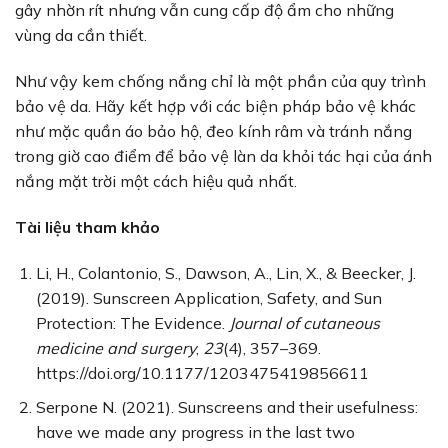
gây nhờn rít nhưng vẫn cung cấp độ ẩm cho những
vùng da cần thiết.
Như vậy kem chống nắng chỉ là một phần của quy trình
bảo vệ da. Hãy kết hợp với các biện pháp bảo vệ khác
như mặc quần áo bảo hộ, đeo kính râm và tránh nắng
trong giờ cao điểm để bảo vệ làn da khỏi tác hại của ánh
nắng mặt trời một cách hiệu quả nhất.
Tài liệu tham khảo
Li, H., Colantonio, S., Dawson, A., Lin, X., & Beecker, J.
(2019). Sunscreen Application, Safety, and Sun
Protection: The Evidence.
Journal of cutaneous
medicine and surgery
,
23
(4), 357–369.
https://doi.org/10.1177/1203475419856611
Serpone N. (2021). Sunscreens and their usefulness:
have we made any progress in the last two